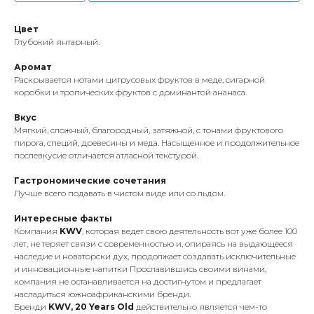
Цвет
Глубокий янтарный.
Аромат
Раскрывается нотами цитрусовых фруктов в меде, сигарной
коробки и тропических фруктов с доминантой ананаса.
Вкус
Мягкий, сложный, благородный, затяжной, с тонами фруктового
пирога, специй, древесины и меда. Насыщенное и продолжительное
послевкусие отличается атласной текстурой.
Гастрономические сочетания
Лучше всего подавать в чистом виде или со льдом.
Интересные факты
Компания
KWV
, которая ведет свою деятельность вот уже более 100
лет, не теряет связи с современностью и, опираясь на выдающееся
наследие и новаторски дух, продолжает создавать исключительные
и инновационные напитки Прославившись своими винами,
компания не останавливается на достигнутом и предлагает
насладиться южноафриканскими бренди.
Бренди
KWV, 20 Years Old
действительно является чем-то