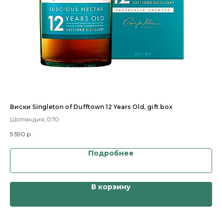
Виски Singleton of Dufftown 12 Years Old, gift box
Вис
Шотландия, 0.70
Япо
5 590
р.
7 
Подробнее
В корзину