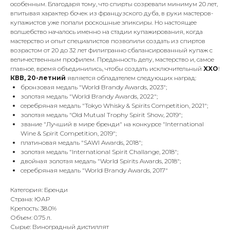
особенным. Благодаря тому, что спирты созревали минимум 20 лет,
впитывая характер бочек из французского дуба, в руки мастеров-
купажистов уже попали роскошные эликсиры. Но настоящее
волшебство началось именно на стадии купажирования, когда
мастерство и опыт специалистов позволили создать из спиртов
возрастом от 20 до 32 лет филигранно сбалансированный купаж с
величественным профилем. Преданность делу, мастерство и, самое
главное, время объединились, чтобы создать исключительный
XXO
!
КВВ, 20-летний
является обладателем следующих наград:
бронзовая медаль "World Brandy Awards, 2023";
золотая медаль "World Brandy Awards, 2022";
серебряная медаль "Tokyo Whisky & Spirits Competition, 2021";
золотая медаль "Old Mutual Trophy Spirit Show, 2019";
звание "Лучший в мире бренди" на конкурсе "International
Wine & Spirit Competition, 2019";
платиновая медаль "SAWI Awards, 2018";
золотая медаль "International Spirit Challange, 2018";
двойная золотая медаль "World Spirits Awards, 2018";
серебряная медаль "World Brandy Awards, 2017"
Категория: Бренди
Страна: ЮАР
Крепость: 38.0%
Объем: 0.75 л.
Сырье: Виноградный дистиллят