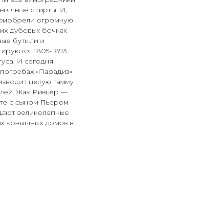
ньячные спирты. И,
 приобрели огромную
ких дубовых бочках —
ные бутыли и
тируются 1805-1893
уса. И сегодня
 погребах «Парадиз»
изводит целую гамму
лей. Жак Ривьер —
те с сыном Пьером-
дают великолепные
их коньячных домов в