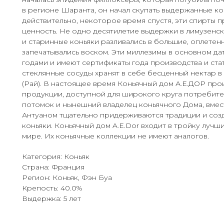
в регионе Шаранта, он начал скупать выдержанные ко
действительно, некоторое время спустя, эти спирты
ценность. Не одно десятилетие выдержки в лимузенс
и старинные коньяки разливались в большие, оплетен
запечатывались воском. Эти миллезимы в основном да
годами и имеют сертификаты года производства и стат
стеклянные сосуды хранят в себе бесценный нектар в
(Рай). В настоящее время Коньячный дом А.Е.ДОР про
продукции, доступной для широкого круга потребите
потомок и нынешний владелец коньячного Дома, вмес
Антуаном тщательно придерживаются традиции и соз
коньяки. Коньячный дом A.E.Dor входит в тройку лучш
мире. Их коньячные коллекции не имеют аналогов.
Категория: Коньяк
Страна: Франция
Регион: Коньяк, Фэн Буа
Крепость: 40.0%
Выдержка: 5 лет