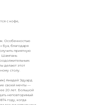
тся с кофе,
як. Особенностью
н Буа, благодаря
получить приятную
и Шампань
 продолжительным.
ы делают этот
ному столу.
як) Амадей Эдуард
ние своей мечты —
лее 20 лет. Большой
оздать неповторимый
874 году, когда
чти все виноградники