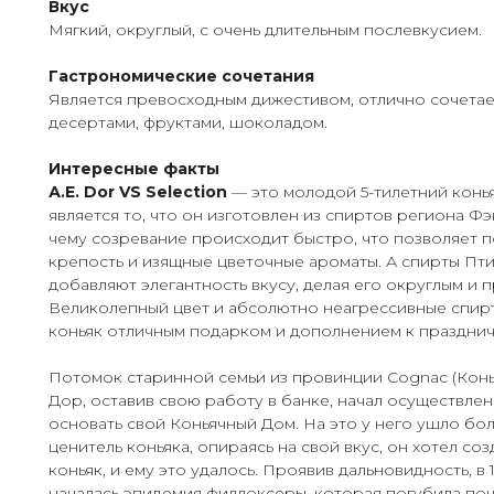
Вкус
Мягкий, округлый, с очень длительным послевкусием.
Гастрономические сочетания
Является превосходным дижестивом, отлично сочетае
десертами, фруктами, шоколадом.
Интересные факты
А.Е. Dor VS Selection
— это молодой 5-тилетний конь
является то, что он изготовлен из спиртов региона Фэ
чему созревание происходит быстро, что позволяет 
крепость и изящные цветочные ароматы. А спирты Пт
добавляют элегантность вкусу, делая его округлым и
Великолепный цвет и абсолютно неагрессивные спирт
коньяк отличным подарком и дополнением к празднич
Потомок старинной семьи из провинции Cognac (Конь
Дор, оставив свою работу в банке, начал осуществле
основать свой Коньячный Дом. На это у него ушло бо
ценитель коньяка, опираясь на свой вкус, он хотел с
коньяк, и ему это удалось. Проявив дальновидность, в 1
началась эпидемия филлоксеры, которая погубила по