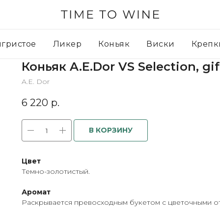
игристое
Ликер
Коньяк
Виски
Крепк
Коньяк A.E.Dor VS Selection, gi
A.E. Dor
6 220
р.
В КОРЗИНУ
Цвет
Темно-золотистый.
Аромат
Раскрывается превосходным букетом с цветочными о