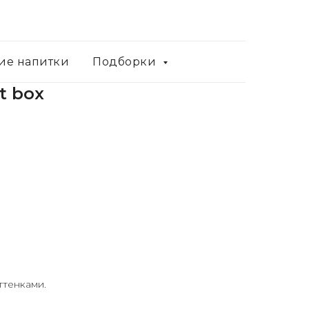
ие напитки
Подборки
ft box
ттенками.