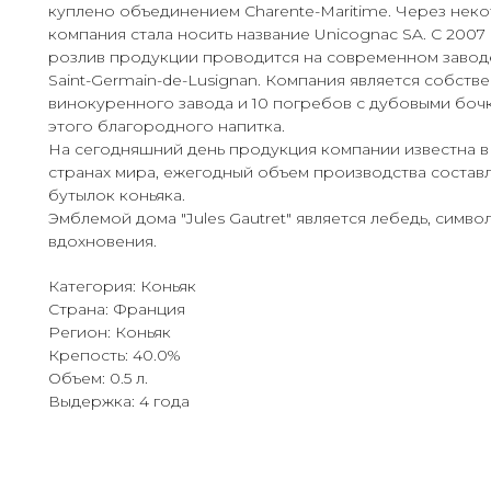
куплено объединением Charente-Maritime. Через нек
компания стала носить название Unicognac SA. С 2007
розлив продукции проводится на современном завод
Saint-Germain-de-Lusignan. Компания является собств
винокуренного завода и 10 погребов с дубовыми боч
этого благородного напитка.
На сегодняшний день продукция компании известна в
странах мира, ежегодный объем производства составл
бутылок коньяка.
Эмблемой дома "Jules Gautret" является лебедь, симво
вдохновения.
Категория: Коньяк
Страна: Франция
Регион: Коньяк
Крепость: 40.0%
Объем: 0.5 л.
Выдержка: 4 года