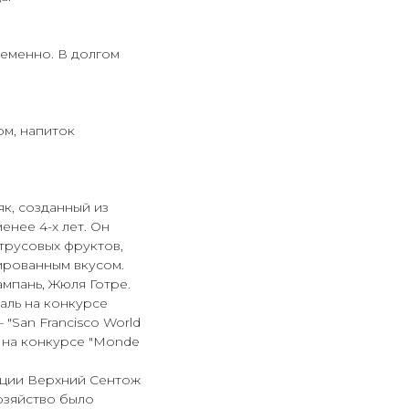
еменно. В долгом
ом, напиток
як, созданный из
енее 4-х лет. Он
трусовых фруктов,
ированным вкусом.
ампань, Жюля Готре.
аль на конкурсе
— "San Francisco World
y" на конкурсе "Monde
нции Верхний Сентож
хозяйство было