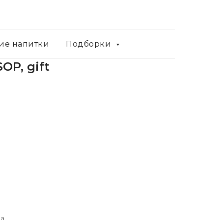
ие напитки
Подборки
OP, gift
а.