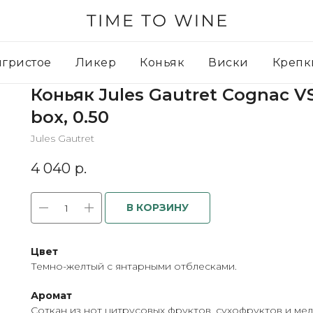
игристое
Ликер
Коньяк
Виски
Крепк
Коньяк Jules Gautret Cognac VS
box, 0.50
Jules Gautret
4 040
р.
В КОРЗИНУ
Цвет
Темно-желтый с янтарными отблесками.
Аромат
Соткан из нот цитрусовых фруктов, сухофруктов и мед