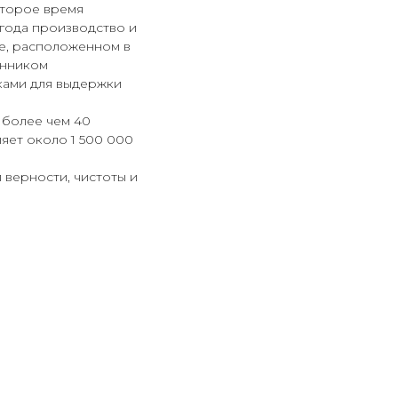
оторое время
 года производство и
е, расположенном в
енником
ками для выдержки
 более чем 40
яет около 1 500 000
л верности, чистоты и