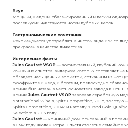
Вкус
Мощный, щедрый, сбалансированный и легкий одновр
послевкусии чувствуются нотки дубовых щепок.
Гастрономические сочетания
Рекомендуется употреблять в чистом виде или со льд
прекрасен в качестве дижестива.
Интересные факты
Jules Gautret VSOP
— восхитительный, глубокий конь
коньячных спиртов, выдержка которых составляет не м
обладает насыщенным ароматом, сотканным из нот ци
сухофруктов и меда, и богатым, превосходно сбаланс
Коньяк был назван в честь основателя завода в Пти Ш
Коньяк
Jules Gautret VSOP
завоевал серебряную мед
"International Wine & Spirit Competition, 2017", золотую 
Spirits Competition, 2004" и награду "Grand Gold Qualit
Selection" в 2013 году.
Jules Gautret
— коньячный дом, основанный в прови
в 1847 году Жюлем Готре. Спустя столетие семейное 