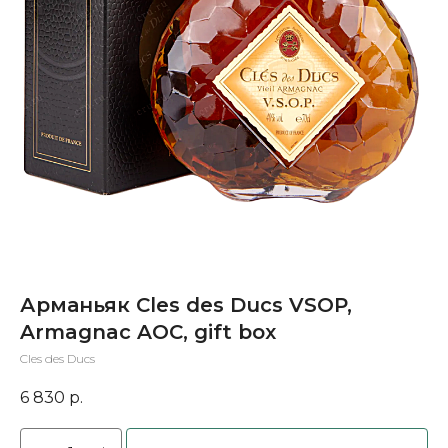
Арманьяк Cles des Ducs VSOP,
Armagnac AOC, gift box
Cles des Ducs
6 830
р.