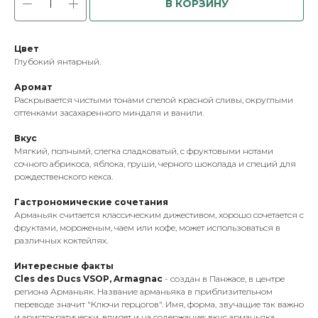
В КОРЗИНУ
Цвет
Глубокий янтарный.
Аромат
Раскрывается чистыми тонами спелой красной сливы, округлыми
оттенками засахаренного миндаля и ванили.
Вкус
Мягкий, полнымй, слегка сладковатый, с фруктовыми нотами
сочного абрикоса, яблока, груши, черного шоколада и специй для
рождественского кекса.
Гастрономические сочетания
Арманьяк считается классическим дижестивом, хорошо сочетается с
фруктами, мороженым, чаем или кофе, может использоваться в
различных коктейлях.
Интересные факты
Cles des Ducs VSOP, Armagnac
- создан в Панжасе, в центре
региона Арманьяк. Название арманьяка в приблизительном
переводе значит "Ключи герцогов". Имя, форма, звучащие так важно
и аристократически, влияет и на содержание: вкус арманьяка