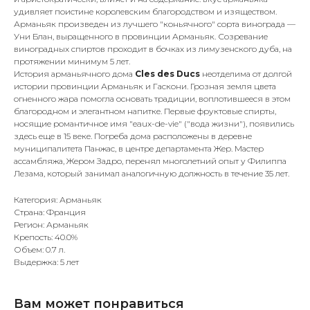
удивляет поистине королевским благородством и изяществом.
Арманьяк произведен из лучшего "коньячного" сорта винограда —
Уни Блан, выращенного в провинции Арманьяк. Созревание
виноградных спиртов проходит в бочках из лимузенского дуба, на
протяжении минимум 5 лет.
История арманьячного дома
Cles des Ducs
неотделима от долгой
истории провинции Арманьяк и Гаскони. Грозная земля цвета
огненного жара помогла основать традиции, воплотившееся в этом
благородном и элегантном напитке. Первые фруктовые спирты,
носящие романтичное имя "eaux-de-vie" ("вода жизни"), появились
здесь еще в 15 веке. Погреба дома расположены в деревне
муниципалитета Панжас, в центре департамента Жер. Мастер
ассамбляжа, Жером Задро, перенял многолетний опыт у Филиппа
Лезама, который занимал аналогичную должность в течение 35 лет.
Категория: Арманьяк
Страна: Франция
Регион: Арманьяк
Крепость: 40.0%
Объем: 0.7 л.
Выдержка: 5 лет
Вам может понравиться