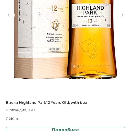
Виски Highland Park12 Years Old, with box
Вис
Шотландия, 0,70
Шот
7 210
р.
7 1
Подробнее