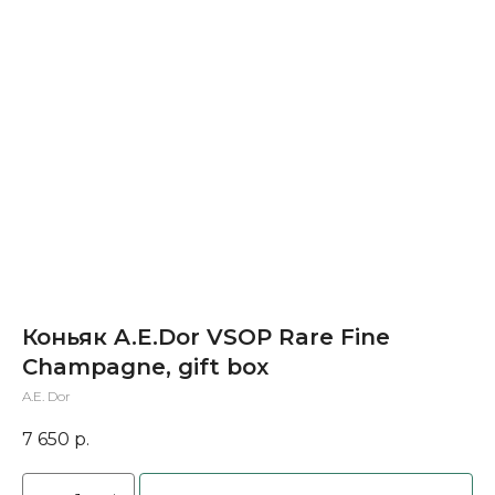
Коньяк A.E.Dor VSOP Rare Fine
Champagne, gift box
A.E. Dor
7 650
р.