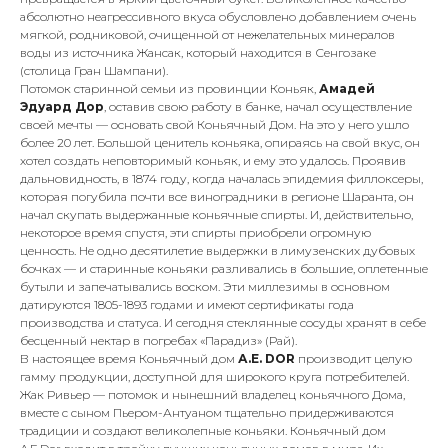
абсолютно неагрессивного вкуса обусловлено добавлением очень
мягкой, родниковой, очищенной от нежелательных минералов
воды из источника Жансак, который находится в Сенгозаке
(столица Гран Шампани).
Потомок старинной семьи из провинции Коньяк,
Амадей
Эдуард Дор
, оставив свою работу в банке, начал осуществление
своей мечты — основать свой Коньячный Дом. На это у него ушло
более 20 лет. Большой ценитель коньяка, опираясь на свой вкус, он
хотел создать неповторимый коньяк, и ему это удалось. Проявив
дальновидность, в 1874 году, когда началась эпидемия филлоксеры,
которая погубила почти все виноградники в регионе Шаранта, он
начал скупать выдержанные коньячные спирты. И, действительно,
некоторое время спустя, эти спирты приобрели огромную
ценность. Не одно десятилетие выдержки в лимузенских дубовых
бочках — и старинные коньяки разливались в большие, оплетенные
бутыли и запечатывались воском. Эти миллезимы в основном
датируются 1805-1893 годами и имеют сертификаты года
производства и статуса. И сегодня стеклянные сосуды хранят в себе
бесценный нектар в погребах «Парадиз» (Рай).
В настоящее время Коньячный дом
А.Е. DOR
производит целую
гамму продукции, доступной для широкого круга потребителей.
Жак Ривьер — потомок и нынешний владелец коньячного Дома,
вместе с сыном Пьером-Антуаном тщательно придерживаются
традиции и создают великолепные коньяки. Коньячный дом