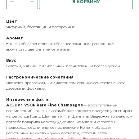
В КОРЗИНУ
Цвет
Янтарный, блестящий и прозрачный.
Аромат
Коньяк обладает отлично сбалансированным, роскошным
ароматом с цветочными оттенками.
Вкус
Богатый, мягкий, с длительным, пленительным послевкусием.
Гастрономические сочетания
Является превосходным дижестивом, отлично сочетается с кофе,
десертами, фруктами.
Интересные факты
А.Е. Dor, VSOP Rare Fine Champagne
— восхитительный
восьмилетний коньяк, в ассамбляже которого присутствуют спирты
из регионов Гранд Шампань и Пти Шампань. Выдержка во влажном
погребе подарила напитку удивительно мягкий характер и
превосходное длительное послевкусие. Коньяк обладает
роскошным, немного жгучим ароматом, который затем
превращается в яркий цветочный букет. Великолепное качество