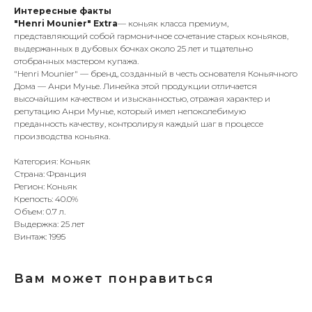
Интересные факты
"Henri Mounier" Extra
— коньяк класса премиум,
представляющий собой гармоничное сочетание старых коньяков,
выдержанных в дубовых бочках около 25 лет и тщательно
отобранных мастером купажа.
"Henri Mounier" — бренд, созданный в честь основателя Коньячного
Дома — Анри Мунье. Линейка этой продукции отличается
высочайшим качеством и изысканностью, отражая характер и
репутацию Анри Мунье, который имел непоколебимую
преданность качеству, контролируя каждый шаг в процессе
производства коньяка.
Категория: Коньяк
Страна: Франция
Регион: Коньяк
Крепость: 40.0%
Объем: 0.7 л.
Выдержка: 25 лет
Винтаж: 1995
Вам может понравиться