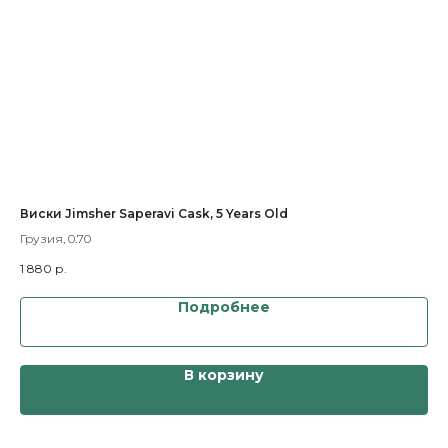
Виски Jimsher Saperavi Cask, 5 Years Old
Ви
Грузия, 0.70
Япо
1 880
р.
4 
Подробнее
В корзину