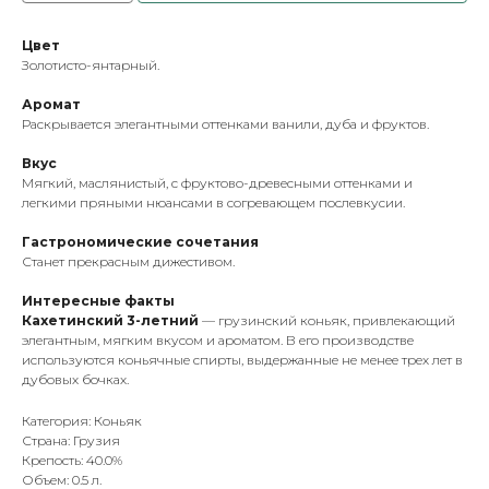
Цвет
Золотисто-янтарный.
Аромат
Раскрывается элегантными оттенками ванили, дуба и фруктов.
Вкус
Мягкий, маслянистый, с фруктово-древесными оттенками и
легкими пряными нюансами в согревающем послевкусии.
Гастрономические сочетания
Станет прекрасным дижестивом.
Интересные факты
Кахетинский 3-летний
— грузинский коньяк, привлекающий
элегантным, мягким вкусом и ароматом. В его производстве
используются коньячные спирты, выдержанные не менее трех лет в
дубовых бочках.
Категория: Коньяк
Страна: Грузия
Крепость: 40.0%
Объем: 0.5 л.