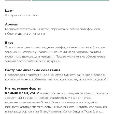
Цвет
Янтарно-золотистый.
Аромат
Раскрывааетсятонами цветов, абрикоса, экзотических фруктов,
яблок и дымка от кальяна.
Вкус
Элегантные цветочные, сладковатые фруктовые оттенки и богатые
тона кожи, которые украшены нюансами меда, корицы, ванили,
молочного шоколада и миндаля. Послевкусие мягко обволакивает
тонами спелого абрикоса и лакрицы.
Гастрономические сочетания
Превосходен в чистом виде в качестве дижестива. Также в бокал с
коньяком можно добавить немного колотого льда, тоника, содовой.
Интересные факты
Коньяк Deau, VSOP
можно обозначить двумя словами: зрелый и
ароматный. Гармоничное сочетание коньячных спиртов,
выдержанных не менее 5 лет в бочках из лимузенского дуба,
придает напитку элегантность и изысканность. Спирты созданы из
винограда сортов Уни Блан, Монтиль, Коломбард и Фоль Бланш,