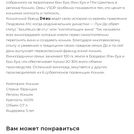
собранного на территории Бон Буа, Фин Буа и Пти Шампань в
регионе Коньяк. Deau, VSOP особенно понравится тем, кто ценит в
коньяках мягкость и питкость.
Коньячный бренд
Deau
ведет свою историю со времен правления
Людовика XIV, когда родоначальник династии — Луи До обрел
статус "bouilleurs de cru" или "кипятильщик вина". Так называли
всех виноградарей, которые имели право самостоятельно
перегонять вино и создавать коньяк. Благодаря многовековому
опыту и уважению к традициям своих предков семья До и по сей
день выпускает первоклассный французский коньяк.
Виноградники семьи занимают 100 га земли в Бордери, Фэн Буа и
Бон Буа, что обеспечивает только 20-30% всего объема
производства. Остальной виноград закупается у других
производителей из 6 субрегионов провинции Коньяк.
Категория: Коньяк
Страна: Франция
Регион: Коньяк
Крепость: 40.0%
Объем: 0.7 л.
Выдержка: 5 лет
Вам может понравиться