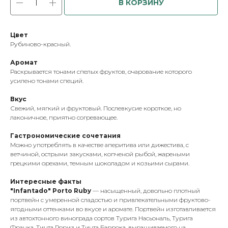
В КОРЗИНУ
Цвет
Рубиново-красный.
Аромат
Раскрывается тонами спелых фруктов, очарование которого
усилено тонами специй.
Вкус
Свежий, мягкий и фруктовый. Послевкусие короткое, но
лаконичное, приятно согревающее.
Гастрономические сочетания
Можно употреблять в качестве аперитива или дижестива, с
ветчиной, острыми закусками, копченой рыбой, жареными
грецкими орехами, темным шоколадом и козьими сырами.
Интересные факты
"Infantado" Portо Ruby
— насыщенный, довольно плотный
портвейн с умеренной сладостью и привлекательными фруктово-
ягодными оттенками во вкусе и аромате. Портвейн изготавливается
из автохтонного винограда сортов Турига Насьональ, Турига
Франка, Тинта Рориз и Тинта Баррока, выращиваемого на