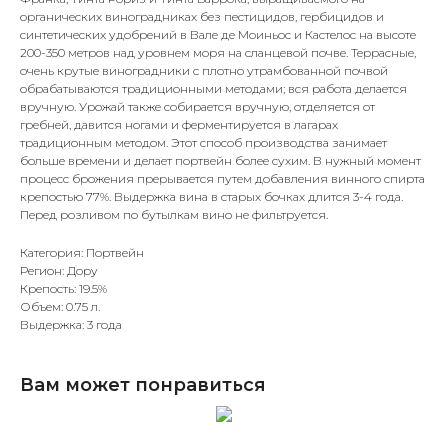
органических виноградниках без пестицидов, гербицидов и
синтетических удобрений в Вале де Моиньос и Кастелос на высоте
200-350 метров над уровнем моря на сланцевой почве. Террасные,
очень крутые виноградники с плотно утрамбованной почвой
обрабатываются традиционными методами; вся работа делается
вручную. Урожай также собирается вручную, отделяется от
гребней, давится ногами и ферментируется в лагарах
традиционным методом. Этот способ производства занимает
больше времени и делает портвейн более сухим. В нужный момент
процесс брожения прерывается путем добавления винного спирта
крепостью 77%. Выдержка вина в старых бочках длится 3-4 года.
Перед розливом по бутылкам вино не фильтруется.
Категория: Портвейн
Регион: Дору
Крепость: 19.5%
Объем: 0.75 л.
Выдержка: 3 года
Вам может понравиться