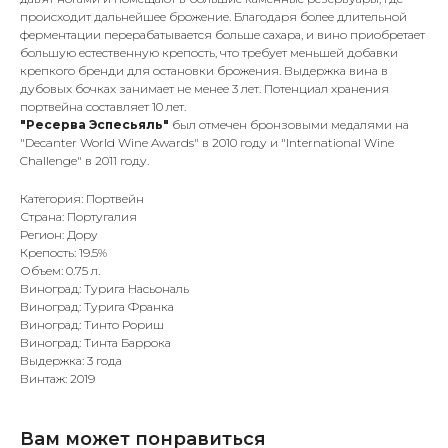
происходит дальнейшее брожение. Благодаря более длительной
ферментации перерабатывается больше сахара, и вино приобретает
большую естественную крепость, что требует меньшей добавки
крепкого бренди для остановки брожения. Выдержка вина в
дубовых бочках занимает не менее 3 лет. Потенциал хранения
портвейна составляет 10 лет.
"Ресерва Эспесьяль"
был отмечен бронзовыми медалями на
"Decanter World Wine Awards" в 2010 году и "International Wine
Challenge" в 2011 году.
Категория: Портвейн
Страна: Португалия
Регион: Дору
Крепость: 19.5%
Объем: 0.75 л.
Виноград: Турига Насьональ
Виноград: Турига Франка
Виноград: Тинто Рориш
Виноград: Тинта Баррока
Выдержка: 3 года
Винтаж: 2019
Вам может понравиться