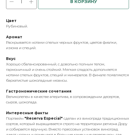
В КОРЗИНУ
Цвет
Рубиновый.
Аромат
Раскрывается нотами спелых черных фруктов, цветов фиалки,
изюма и специй.
Вкус
Хорошо сбалансированный, с довольно полным телом,
гармоничный и очень стойкий. Мягкая сладость дополняется
нотами спелых фруктов, специй и минералов. В финале появляются
бархатистые шоколадные нюансы.
Гастрономические сочетания
Великолепен в качестве аперитива, в сопровождении десертов,
сыров, шоколада.
Интересные факты
Портвейн
"Reserva Especial"
сделан из винограда традиционных
сортов, который выращивается строго на территории региона Дору
и собирается вручную. Вместо прессовых установок виноград
давят ногами и помещают в большие каменные резервуары, где