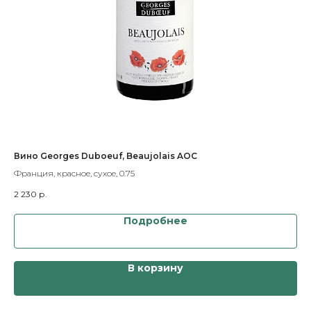
Вино Georges Duboeuf, Beaujolais AOC
Ви
Франция, красное, сухое, 0.75
Ита
2 230
р.
1 7
Подробнее
В корзину