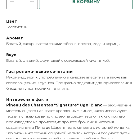
В КОРЗИНУ
Цвет
Золотистый.
Аромат
Богатый, раскрывается тонами яблока, орехов, меда и корицы.
Вкус
Богатый, сладкий, фруктовый с освежающей кислинкой.
Гастрономические сочетания
Рекомендуется к употреблению в качестве аперитива, а также как
сопровождение к фуа-гра. Прекрасно подходит для приготовления
блюд из тунца, кролика, телятины.
Интересные факты
Pineau des Charentes "Signature" Ugni Blanc
— это 5-летний
мистель, еще его называют крепленным вином, часто используют
термин «ликерное вино», но это не совсем верно, так как при его
производстве не происходит процесс брожения. История
создания вина Пино де Шарант тесно связана с историей коньяка.
Это очень интересный спиртной напиток, который получают путем
соединения и последующей выдержки в дубовых бочках