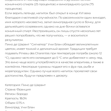
коньячного спирта (25 процентов) и виноградного сусла (75
процентов).
Если верить легенде, напиток был открыт в конце XVI века
благодаря счастливой случайности. По рассеянности один винодел,
имя которого неизвестно, залил виноградное сусло в бочку, для
дальнейшего созревания, однако на дне бочки оставался
коньячный спирт. Расстроившись, он лишь спустя несколько лет
решил попробовать, что же получилось, — и восхитился
результатом.
Пино де Шарант "Сигнатюр" Уни Блан обладает великолепным
цветом, имеет тонкий и деликатный аромат. Традиция требует
подавать Pineau des Charentes при температуре погреба (около 12
°С), однако часто его охлаждают до 5 °С или добавляют к нему лед.
Это вино чаще всего употребляется в качестве аперитива, а также в
коктейлях. Некоторые гурманы подают его к фуа-гра, рыбе и
морепродуктам. Однако лучше всего напиток проявляет свои
достоинства, будучи предложен к десерту.
Категория: Пино де Шарант
Страна: Франция
Регион: Бородо
Крепость: 18.0%
Объем: 0.75 л.
Виноград: Уни Блан