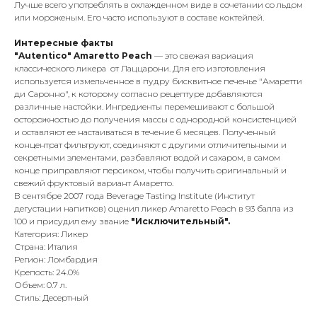
Лучше всего употреблять в охлажденном виде в сочетании со льдом
или мороженым. Его часто используют в составе коктейлей.
Интересные факты
"Autentico" Amaretto Peach
— это свежая вариация
классического ликера от Лаццарони. Для его изготовления
используется измельченное в пудру бисквитное печенье "Амаретти
ди Саронно", к которому согласно рецептуре добавляются
различные настойки. Ингредиенты перемешивают с большой
осторожностью до получения массы с однородной консистенцией
и оставляют ее настаиваться в течение 6 месяцев. Полученный
концентрат фильтруют, соединяют с другими отличительными и
секретными элементами, разбавляют водой и сахаром, в самом
конце приправляют персиком, чтобы получить оригинальный и
свежий фруктовый вариант Амаретто.
В сентябре 2007 года Beverage Tasting Institute (Институт
дегустации напитков) оценил ликер Amaretto Peach в 93 балла из
100 и присудил ему звание
"Исключительный".
Категория: Ликер
Страна: Италия
Регион: Ломбардия
Крепость: 24.0%
Объем: 0.7 л.
Стиль: Десертный