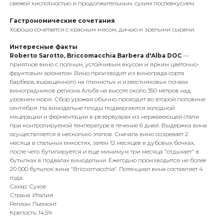
свежей кислотностью и продолжительным, сухим послевкусием.
Гастрономические сочетания
Хорошо сочетается с красным мясом, дичью и зрелыми сырами.
Интересные факты
Roberto Sarotto, Briccomacchia Barbera d'Alba DOC
—
приятное вино с полным, устойчивым вкусом и ярким цветочно-
фруктовым ароматом. Вино производят из винограда сорта
Барбера, выращенного на глинистых и известняковых почвах
виноградников региона Альба на высоте около 350 метров над
уровнем моря. Сбор урожая обычно проходит во второй половине
сентября. На винодельне плоды подвергаются холодной
мацерации и ферментации в резервуарах из нержавеющей стали
при контролируемой температуре в течение 6 дней. Выдержка вина
осуществляется в несколько этапов. Сначала вино созревает 2
месяца в стальных емкостях, затем 12 месяцев в дубовых бочках,
после чего бутилируется и еще минимум три месяца "отдыхает" в
бутылках в подвалах винодельни. Ежегодно производится не более
20 000 бутылок вина "Briccomacchia". Потенциал вина составляет 4
года.
Сахар: Сухое
Страна: Италия
Регион: Пьемонт
Крепость: 14,5%