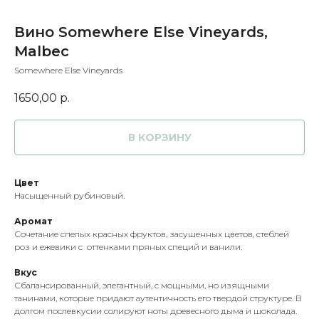
Вино Somewhere Else Vineyards,
Malbec
Somewhere Else Vineyards
1650,00
р.
В КОРЗИНУ
Цвет
Насыщенный рубиновый.
Аромат
Сочетание спелых красных фруктов, засушенных цветов, стеблей
роз и ежевики с оттенками пряных специй и ванили.
Вкус
Сбалансированный, элегантный, с мощными, но изящными
танинами, которые придают аутентичность его твердой структуре. В
долгом послевкусии солируют ноты древесного дыма и шоколада.