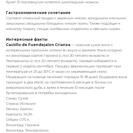
букет. В послевкусии остаются шоколадные нюансы.
Гастрономические сочетания
Составит отменный тандем с жареным мясом, холодными мясными
закусками, овощными блюдами, мясом-гриль. Также подойдет к
мясному пирогу, пицце, колбасным изделиям и овечьим сырам.
Интересные факты
Castillo de Fuendejalon Crianza
— красное сухое вино с
интересными пряными нотами во вкусе и аромате. Вино создано
из винограда сортов Гарнача (с лоз 30-летнего возраста) и
Темпранильо (с лоз 20-летнего возраста). Урожай собирается в
первые 2 недели сентября. Процесс ферментации протекает при
температуре от 25 до 30°С в чанах из нержавеющей стали.
Мацерация на кожице занимает порядка 15-18 дней. Выдержка вина
проходит в два этапа: на протяжении 6 месяцев в бочках из
американского дуба, а затем в течение 10 месяцев после
бутилирования в погребах винодельни.
Сахар: Сухое
Страна: Испания
Регион: Арагон
Крепость: 14.0%
Объем: 0.75 л.
Виноград: Гарнача
Виноград: Темпранильо