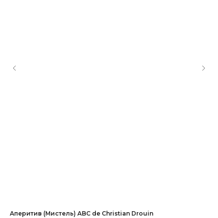
Аперитив (Мистель) ABC de Christian Drouin
Хе