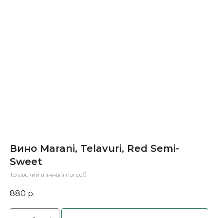
Вино Marani, Telavuri, Red Semi-
Sweet
Телавский винный погреб
880
р.