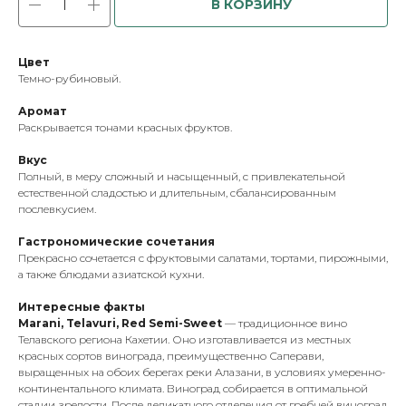
В КОРЗИНУ
Цвет
Темно-рубиновый.
Аромат
Раскрывается тонами красных фруктов.
Вкус
Полный, в меру сложный и насыщенный, с привлекательной
естественной сладостью и длительным, сбалансированным
послевкусием.
Гастрономические сочетания
Прекрасно сочетается с фруктовыми салатами, тортами, пирожными,
а также блюдами азиатской кухни.
Интересные факты
Marani, Telavuri, Red Semi-Sweet
— традиционное вино
Телавского региона Кахетии. Оно изготавливается из местных
красных сортов винограда, преимущественно Саперави,
выращенных на обоих берегах реки Алазани, в условиях умеренно-
континентального климата. Виноград собирается в оптимальной
стадии зрелости. После деликатного отделения от гребней виноград