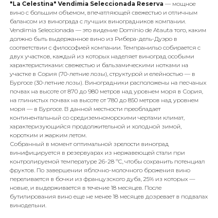
"La Celestina" Vendimia Seleccionada
Reserva
— мощное
вино с большим объемом, впечатляющей свежестью и отличным
балансом из винограда с лучших виноградников компании.
Vendimia Seleccionada — это видение Dominio de Atauta того, каким
должно быть выдержанное вино из Рибера-дель-Дуэро в
соответствии с философией компании. Темпранильо собирается с
двух участков, каждый из которых наделяет виноград особыми
характеристиками: свежестью и бальзамическими нотками на
участке в Сория (70-летние лозы), структурой и елейностью — в
Бургосе (30-летние лозы). Виноградники расположены на песчаных
почвах на высоте от 870 до 980 метров над уровнем моря в Сория,
на глинистых почвах на высоте от 780 до 850 метров над уровнем
моря — в Бургосе. В данной местности преобладает
континентальный со средиземноморскими чертами климат,
характеризующийся продолжительной и холодной зимой,
коротким и жарким летом.
Собранный в момент оптимальной зрелости виноград
винифицируется в резервуарах из нержавеющей стали при
контролируемой температуре 26-28 ºC, чтобы сохранить потенциал
фруктов. По завершении яблочно-молочного брожения вино
переливается в бочки из французского дуба, 25% из которых —
новые, и выдерживается в течение 18 месяцев. После
бутилирования вино еще не менее 18 месяцев дозревает в подвалах
винодельни.