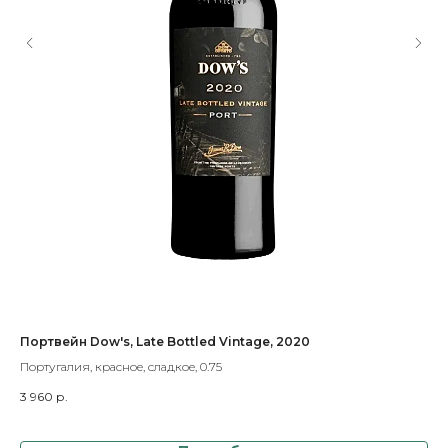
Портвейн Dow's, Late Bottled Vintage, 2020
Хе
Португалия, красное, сладкое, 0.75
Исп
3 960
р.
4 