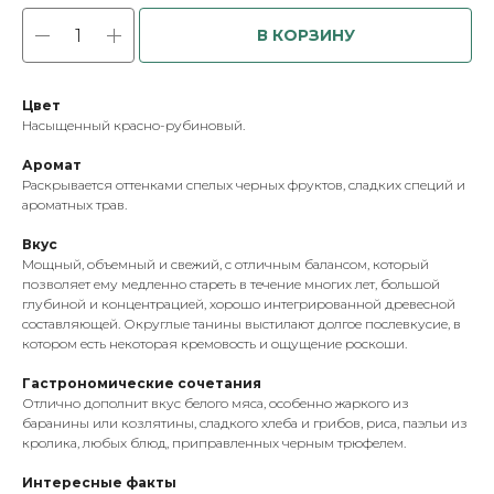
В КОРЗИНУ
Цвет
Насыщенный красно-рубиновый.
Аромат
Раскрывается оттенками спелых черных фруктов, сладких специй и
ароматных трав.
Вкус
Мощный, объемный и свежий, с отличным балансом, который
позволяет ему медленно стареть в течение многих лет, большой
глубиной и концентрацией, хорошо интегрированной древесной
составляющей. Округлые танины выстилают долгое послевкусие, в
котором есть некоторая кремовость и ощущение роскоши.
Гастрономические сочетания
Отлично дополнит вкус белого мяса, особенно жаркого из
баранины или козлятины, сладкого хлеба и грибов, риса, паэльи из
кролика, любых блюд, приправленных черным трюфелем.
Интересные факты