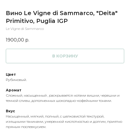
Вино Le Vigne di Sammarco, "Deita"
Primitivo, Puglia IGP
Le Vigne di Sammarco
1900,00
р.
В КОРЗИНУ
Цвет
Рубиновый.
Аромат
Сложный, насыщенный , раскрывается нотами вишни, черешни и
темной сливы, дополненных шоколадно-кофейными тонами.
Вкус
Насыщенный, мягкий, полный, с шелковистой текстурой,
изящными танинами, умеренной кислотностью и долгим, приятно
пряным послевкусием.