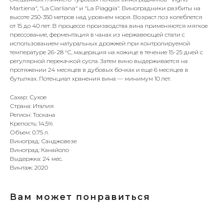
Martiena", "La Ciarliana" и "La Piaggia". Виноградники разбиты на
высоте 250-350 метров над уровнем моря. Возраст лоз колеблется
от 15 до 40 лет. В процессе производства вина применяются мягкое
прессование, ферментация в чанах из нержавеющей стали с
использованием натуральных дрожжей при контролируемой
температуре 26-28 °С, мацерация на кожице в течение 15-25 дней с
регулярной перекачкой сусла. Затем вино выдерживается на
протяжении 24 месяцев в дубовых бочках и еще 6 месяцев в
бутылках. Потенциал хранения вина — минимум 10 лет.
Сахар: Сухое
Страна: Италия
Регион: Тоскана
Крепость: 14,5%
Объем: 0.75 л.
Виноград: Санджовезе
Виноград: Канайоло
Выдержка: 24 мес.
Винтаж: 2020
Вам может понравиться