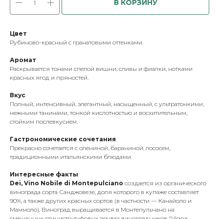
В КОРЗИНУ
Цвет
Рубиново-красный с гранатовыми оттенками.
Аромат
Раскрывается тонами спелой вишни, сливы и фиалки, нотками
красных ягод и пряностей.
Вкус
Полный, интенсивный, элегантный, насыщенный, с ультратонкими,
нежными танинами, тонкой кислотностью и восхитительным,
стойким послевкусием.
Гастрономические сочетания
Прекрасно сочетается с олениной, бараниной, лососем,
традиционными итальянскими блюдами.
Интересные факты
Dei, Vino Nobile di Montepulciano
создается из органического
винограда сорта Санджовезе, доля которого в купаже составляет
90%, а также других красных сортов (в частности — Канайоло и
Маммоло). Виноград выращивается в Монтепульчано на
смешанных глинисто-туфовых почвах виноградников "Vigna