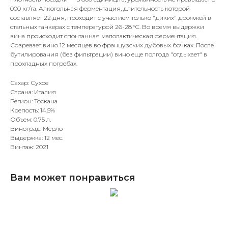
000 кг/га. Алкогольная ферментация, длительность которой
составляет 22 дня, проходит с участием только "диких" дрожжей в
стальных танкерах с температурой 26-28 °C. Во время выдержки
вина происходит спонтанная малолактическая ферментация.
Созревает вино 12 месяцев во французских дубовых бочках. После
бутилирования (без фильтрации) вино еще полгода "отдыхает" в
прохладных погребах.
Сахар: Сухое
Страна: Италия
Регион: Тоскана
Крепость: 14,5%
Объем: 0.75 л.
Виноград: Мерло
Выдержка: 12 мес.
Винтаж: 2021
Вам может понравиться