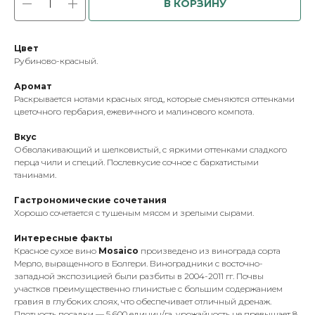
В КОРЗИНУ
Цвет
Рубиново-красный.
Аромат
Раскрывается нотами красных ягод, которые сменяются оттенками
цветочного гербария, ежевичного и малинового компота.
Вкус
Обволакивающий и шелковистый, с яркими оттенками сладкого
перца чили и специй. Послевкусие сочное с бархатистыми
танинами.
Гастрономические сочетания
Хорошо сочетается с тушеным мясом и зрелыми сырами.
Интересные факты
Красное сухое вино
Mosaico
произведено из винограда сорта
Мерло, выращенного в Болгери. Виноградники с восточно-
западной экспозицией были разбиты в 2004-2011 гг. Почвы
участков преимущественно глинистые с большим содержанием
гравия в глубоких слоях, что обеспечивает отличный дренаж.
Плотность посадки — 5 600 единиц/га, урожайность не превышает 8