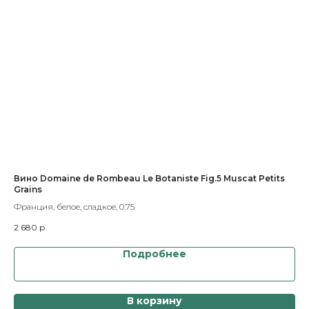
Вино Domaine de Rombeau Le Botaniste Fig.5 Muscat Petits
Хе
Grains
Исп
Франция, белое, сладкое, 0.75
1 9
2 680
р.
Подробнее
В корзину