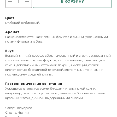
В КОРЗИНУ
Цвет
Глубокий рубиновый.
Аромат
Раскрывается оттенками темных фруктов и вишни, украшенными
нотами фиалки и табака.
Вкус
Богатый, мягкий, хорошо сбалансированный и структурированный,
с нотами темных лесных фруктов, вишни, малины, шелковицы и
сливы, дополненными оттенками лакрицы и специй, свежей
кислотностью, бархатистой текстурой, элегантными танинами и
послевкусием средней длины.
Гастрономические сочетания
Хорошо сочетается со всеми блюдами итальянской кухни,
например, ризотто с соусом песто, тальятелле Болоньезе, а также
красным мясом, дичью и выдержанными сырами.
Сахар: Полусухое
Страна: Италия