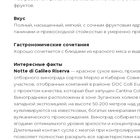
фруктов.
Вкус
Полный, насыщенный, мягкий, с сочным фруктовым яд
танинами и превосходной стойкостью в умеренно пря
Гастрономические сочетания
Хорошо сочетается с блюдами из красного мяса и вы
Интересные факты
Notte di Galileo Riserva
— красное сухое вино, произ
отборного винограда сортов Мерло и Каберне Совин
участков, отобранных компаний в районе DOC Colli Eu
с проектом качества, который был запущен Cantina Colli
Виноградники расположены в зоне Эуганских холмов н
западной экспозицией, на высоте 50-200 метров над 
культивируются на известковых, богатых минералами 
вулканического происхождения. Виноград собираетс
ягодами оптимального уровня зрелости и концентрац
Длительный контакт сусла с мезгой при контролируе
позволяет полностью раскрыть все характеристики ка