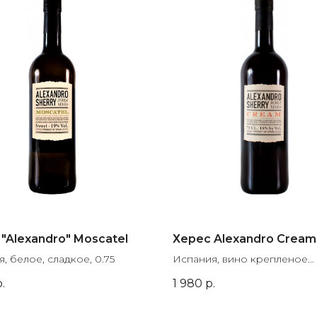
"Alexandro" Moscatel
Херес Alexandro Cream
, белое, сладкое, 0.75
Испания, вино крепленое
марочное, сладкое, 0.75
.
1 980
р.