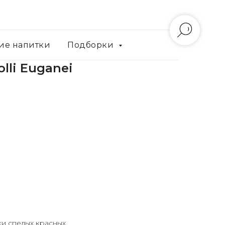
ие напитки
Подборки
olli Euganei
ки спелых красных