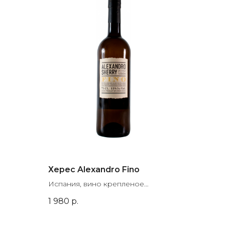
Херес Alexandro Fino
Испания, вино крепленое
марочное, сухое, 0.75
1 980
р.