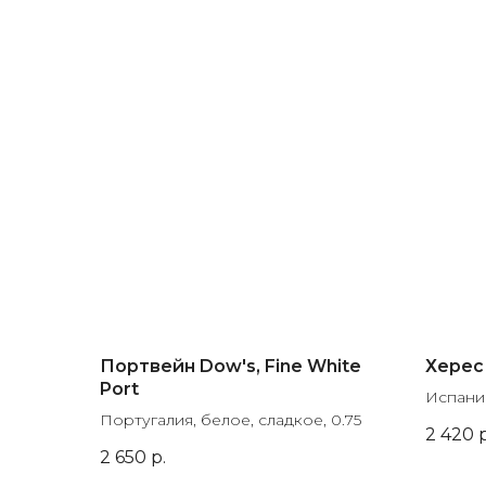
Портвейн Dow's, Fine White
Херес 
Port
Испания
Португалия, белое, сладкое, 0.75
2 420
р
2 650
р.