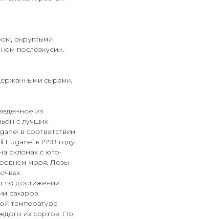
ром, округлыми
ном послевкусии.
держанными сырами.
веденное из
ьон с лучших
ganei в соответствии
 Euganei в 1998 году.
а склонах с юго-
уровнем моря. Лозы
почвах
я по достижении
ии сахаров.
мой температуре
ждого из сортов. По