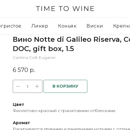
игристое
Ликер
Коньяк
Виски
Крепк
Вино Notte di Galileo Riserva, C
DOC, gift box, 1.5
Cantina Colli Euganei
6 570
р.
В КОРЗИНУ
Цвет
Фиолетово-красный с гранатовыми отблесками.
Аромат
Раскрывается пряными и ванильными нотками с оттен