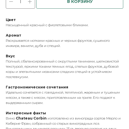
В КОРЗИНУ
Цвет
Насыщенный красный с фиолетовыми бликами.
Аромат
Раскрывается нотками красных и черных фруктов, сушеного
инжира, ванили, дуба и специй.
Вкус
Полный, сбалансированный с округлыми танинами, шелковистой
текстурой, яркими тонами темных ягод, спелых фруктов, дубовой
коры и элегантными нюансами сладких специй в устойчивом
послевкусии.
Гастрономические сочетания
Идеально сочетается с говядиной, телятиной, жареным и тушеным
мясом, а также с мясом, приготовленным на гриле. Его подают к
выдержанным сырам.
Интересные факты
Вино
Chateau Corbin
изготовлено из винограда сортов Мерло и
Каберне Фран, собранный со старых виноградных лоз.
Виноградники занимают площадь 13 га, терруар состоит из двух