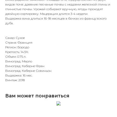
видов почв: древние песчаные почвы с недрами железной глины и
глинистые почвы. Урожай собирают вручную, ягоды проходят
двойную сортировку. Мацерация длится 3-4 недели.
Выдержка вина длиться 16-18 месяцев в бочках из французского
дуба.
Сахар: Сухое
Страна: Франция
Регион: Бородо
Крепость: 14.5%
Объем: 0.75 л.
Виноград: Мерло
Виноград: Каберне Фран
Виноград: Каберне Совиньон
Выдержка: 16 мес.
Винтаж: 2018
Вам может понравиться