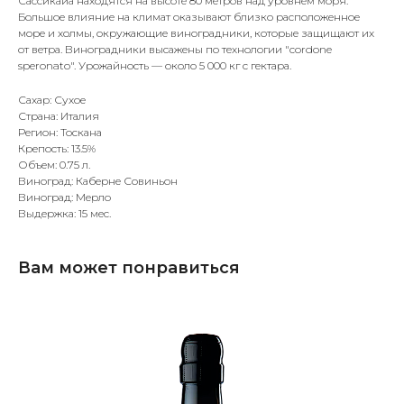
Сассикайа находятся на высоте 80 метров над уровнем моря.
Большое влияние на климат оказывают близко расположенное
море и холмы, окружающие виноградники, которые защищают их
от ветра. Виноградники высажены по технологии "cordone
speronato". Урожайность — около 5 000 кг с гектара.
Сахар: Сухое
Страна: Италия
Регион: Тоскана
Крепость: 13.5%
Объем: 0.75 л.
Виноград: Каберне Совиньон
Виноград: Мерло
Выдержка: 15 мес.
Вам может понравиться