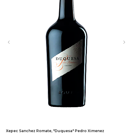
Херес Sanchez Romate, "Duquesa" Pedro Ximenez
Ап