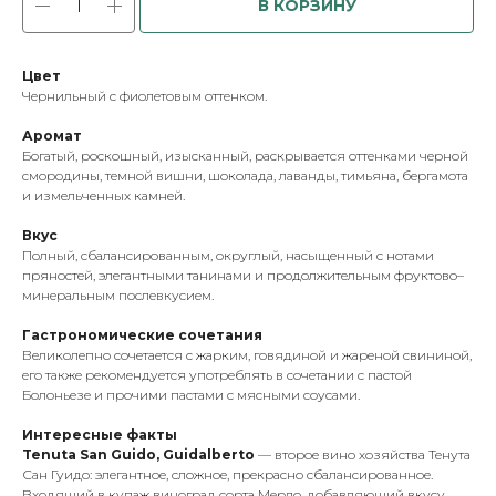
В КОРЗИНУ
Цвет
Чернильный с фиолетовым оттенком.
Аромат
Богатый, роскошный, изысканный, раскрывается оттенками черной
смородины, темной вишни, шоколада, лаванды, тимьяна, бергамота
и измельченных камней.
Вкус
Полный, сбалансированным, округлый, насыщенный с нотами
пряностей, элегантными танинами и продолжительным фруктово–
минеральным послевкусием.
Гастрономические сочетания
Великолепно сочетается с жарким, говядиной и жареной свининой,
его также рекомендуется употреблять в сочетании с пастой
Болоньезе и прочими пастами с мясными соусами.
Интересные факты
Tenuta San Guido, Guidalberto
— второе вино хозяйства Тенута
Сан Гуидо: элегантное, сложное, прекрасно сбалансированное.
Входящий в купаж виноград сорта Мерло, добавляющий вкусу