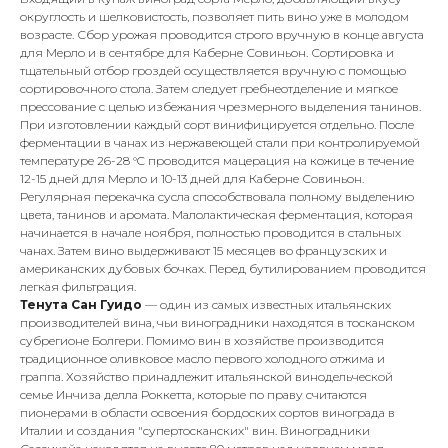
округлость и шелковистость, позволяет пить вино уже в молодом
возрасте. Сбор урожая проводится строго вручную в конце августа
для Мерло и в сентябре для Каберне Совиньон. Сортировка и
тщательный отбор гроздей осуществляется вручную с помощью
сортировочного стола. Затем следует гребнеотделение и мягкое
прессование с целью избежания чрезмерного выделения танинов.
При изготовлении каждый сорт винифицируется отдельно. После
ферментации в чанах из нержавеющей стали при контролируемой
температуре 26-28 °C проводится мацерация на кожице в течение
12-15 дней для Мерло и 10-13 дней для Каберне Совиньон.
Регулярная перекачка сусла способствовала полному выделению
цвета, танинов и аромата. Малолактическая ферментация, которая
начинается в начале ноября, полностью проводится в стальных
чанах. Затем вино выдерживают 15 месяцев во французских и
американских дубовых бочках. Перед бутилированием проводится
легкая фильтрация.
Тенута Сан Гуидо
— один из самых известных итальянских
производителей вина, чьи виноградники находятся в тосканском
субрегионе Болгери. Помимо вин в хозяйстве производится
традиционное оливковое масло первого холодного отжима и
граппа. Хозяйство принадлежит итальянской винодельческой
семье Инчиза делла Роккетта, которые по праву считаются
пионерами в области освоения бордоских сортов винограда в
Италии и создания "супертосканских" вин. Виноградники