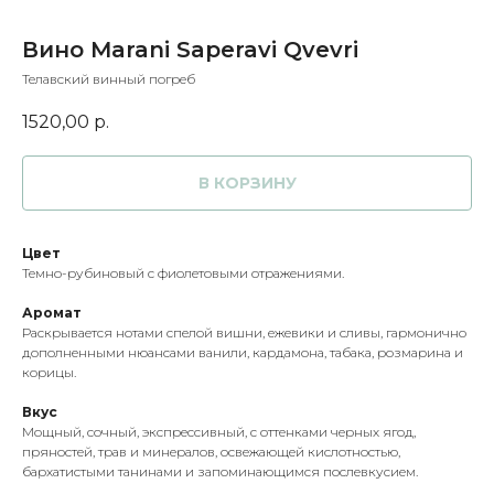
Вино Marani Saperavi Qvevri
Телавский винный погреб
1520,00
р.
В КОРЗИНУ
Цвет
Темно-рубиновый с фиолетовыми отражениями.
Аромат
Раскрывается нотами спелой вишни, ежевики и сливы, гармонично
дополненными нюансами ванили, кардамона, табака, розмарина и
корицы.
Вкус
Мощный, сочный, экспрессивный, с оттенками черных ягод,
пряностей, трав и минералов, освежающей кислотностью,
бархатистыми танинами и запоминающимся послевкусием.