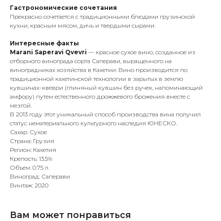
Гастрономические сочетания
Прекрасно сочетается с традиционными блюдами грузинской
кухни, красным мясом, дичь и твердыми сырами.
Интересные факты
Marani Saperavi Qvevri
— красное сухое вино, созданное из
отборного винограда сорта Саперави, выращенного на
виноградниках хозяйства в Кахетии. Вино производится по
традиционной кахетинской технологии в зарытых в землю
кувшинах-квеври (глиняный кувшин без ручек, напоминающий
амфору) путем естественного дрожжевого брожения вместе с
мезгой.
В 2013 году этот уникальный способ производства вина получил
статус нематериального культурного наследия ЮНЕСКО.
Сахар: Сухое
Страна: Грузия
Регион: Кахетия
Крепость: 13.5%
Объем: 0.75 л.
Виноград: Саперави
Винтаж: 2020
Вам может понравиться