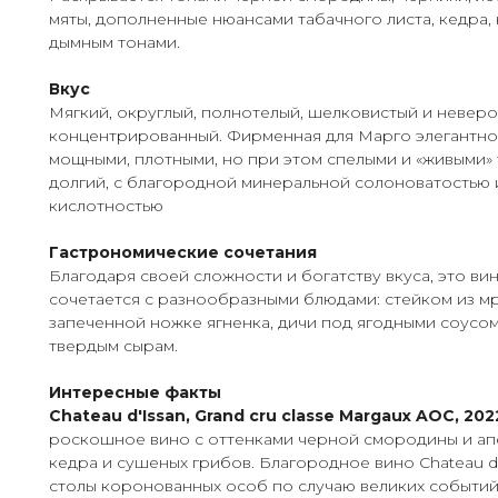
мяты, дополненные нюансами табачного листа, кедра, 
дымным тонами.
Вкус
Мягкий, округлый, полнотелый, шелковистый и невер
концентрированный. Фирменная для Марго элегантнос
мощными, плотными, но при этом спелыми и «живыми»
долгий, с благородной минеральной солоноватостью 
кислотностью
Гастрономические сочетания
Благодаря своей сложности и богатству вкуса, это в
сочетается с разнообразными блюдами: стейком из м
запеченной ножке ягненка, дичи под ягодными соусом
твердым сырам.
Интересные факты
Chateau d'Issan, Grand cru classe Margaux AOC, 20
роскошное вино с оттенками черной смородины и ап
кедра и сушеных грибов. Благородное вино Chateau d'
столы коронованных особ по случаю великих событий