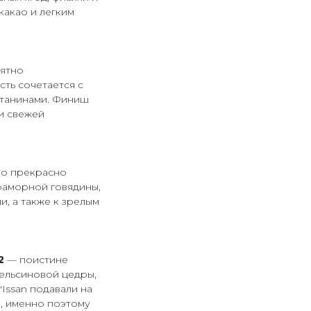
какао и легким
оятно
ть сочетается с
 танинами. Финиш
и свежей
ино прекрасно
раморной говядины,
и, а также к зрелым
22
— поистине
ельсиновой цедры,
Issan подавали на
, именно поэтому