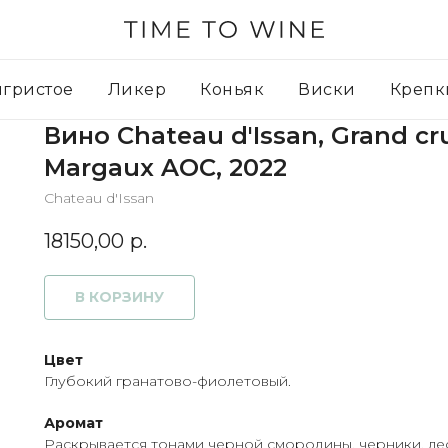
игристое
Ликер
Коньяк
Виски
Крепк
Вино Chateau d'Issan, Grand cr
Margaux AOC, 2022
Chateau d'Issan
18150,00
р.
В КОРЗИНУ
Цвет
Глубокий гранатово-фиолетовый.
Аромат
Раскрывается тонами черной смородины, черники, лес