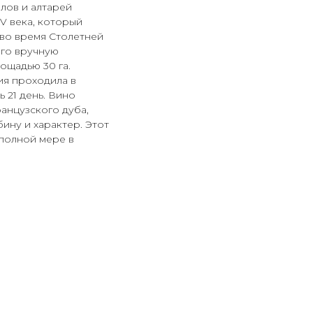
лов и алтарей
V века, который
 во время Столетней
ого вручную
ощадью 30 га.
ия проходила в
ь 21 день. Вино
ранцузского дуба,
ину и характер. Этот
 полной мере в