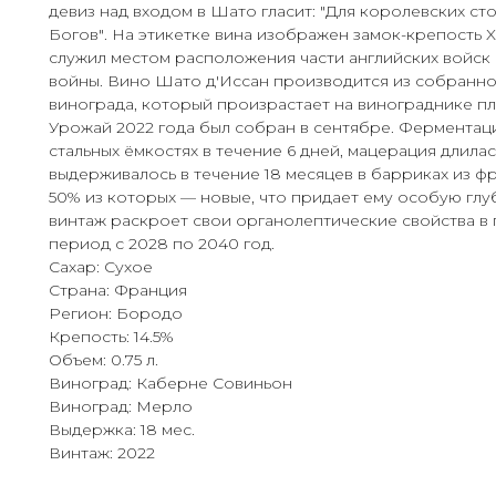
девиз над входом в Шато гласит: "
Для королевских сто
Богов"
. На этикетке вина изображен замок-крепость X
служил местом расположения части английских войск
войны. Вино Шато д'Иссан производится из собранн
винограда, который произрастает на винограднике пл
Урожай 2022 года был собран в сентябре. Ферментац
стальных ёмкостях в течение 6 дней, мацерация длилас
выдерживалось в течение 18 месяцев в барриках из ф
50% из которых — новые, что придает ему особую глуб
винтаж раскроет свои органолептические свойства в
период с 2028 по 2040 год.
Сахар: Сухое
Страна: Франция
Регион: Бородо
Крепость: 14.5%
Объем: 0.75 л.
Виноград: Каберне Совиньон
Виноград: Мерло
Выдержка: 18 мес.
Винтаж: 2022