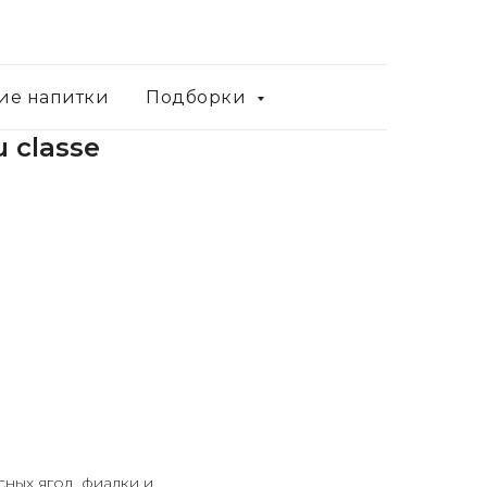
ие напитки
Подборки
u classe
ных ягод, фиалки и