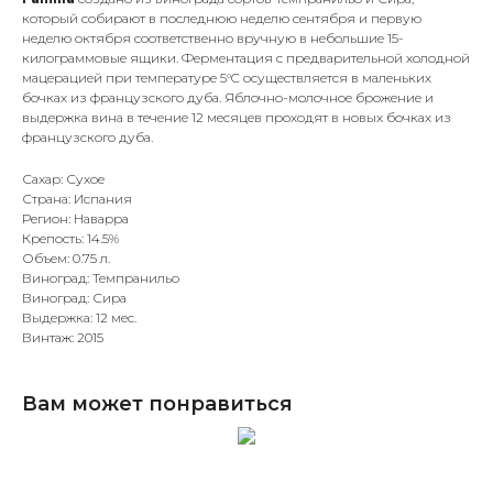
который собирают в последнюю неделю сентября и первую
неделю октября соответственно вручную в небольшие 15-
килограммовые ящики. Ферментация с предварительной холодной
мацерацией при температуре 5°C осуществляется в маленьких
бочках из французского дуба. Яблочно-молочное брожение и
выдержка вина в течение 12 месяцев проходят в новых бочках из
французского дуба.
Сахар: Сухое
Страна: Испания
Регион: Наварра
Крепость: 14.5%
Объем: 0.75 л.
Виноград: Темпранильо
Виноград: Сира
Выдержка: 12 мес.
Винтаж: 2015
Вам может понравиться