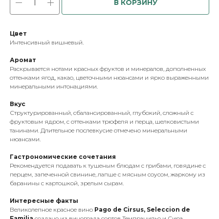
В КОРЗИНУ
Цвет
Интенсивный вишневый.
Аромат
Раскрывается нотами красных фруктов и минералов, дополненных
оттенками ягод, какао, цветочными нюансами и ярко выраженными
минеральными интонациями.
Вкус
Структурированный, сбалансированный, глубокий, сложный с
фруктовым ядром, с оттенками трюфеля и перца, шелковистыми
танинами. Длительное послевкусие отмечено минеральными
нюансами.
Гастрономические сочетания
Рекомендуется подавать к тушеным блюдам с грибами, говядине с
перцем, запеченной свинине, лапше с мясным соусом, жаркому из
баранины с картошкой, зрелым сырам.
Интересные факты
Великолепное красное вино
Pago de Cirsus, Seleccion de
Familia
создано из винограда сортов Темпранильо и Сира,