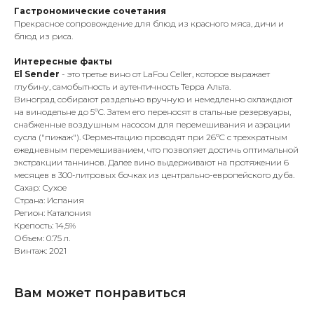
Гастрономические сочетания
Прекрасное сопровождение для блюд из красного мяса, дичи и
блюд из риса.
Интересные факты
El Sender
- это третье вино от LaFou Celler, которое выражает
глубину, самобытность и аутентичность Терра Альта.
Виноград собирают раздельно вручную и немедленно охлаждают
на винодельне до 5ºC. Затем его переносят в стальные резервуары,
снабженные воздушным насосом для перемешивания и аэрации
сусла ("пижаж"). Ферментацию проводят при 26ºC с трехкратным
ежедневным перемешиванием, что позволяет достичь оптимальной
экстракции таннинов. Далее вино выдерживают на протяжении 6
месяцев в 300-литровых бочках из центрально-европейского дуба.
Сахар: Сухое
Страна: Испания
Регион: Каталония
Крепость: 14,5%
Объем: 0.75 л.
Винтаж: 2021
Вам может понравиться