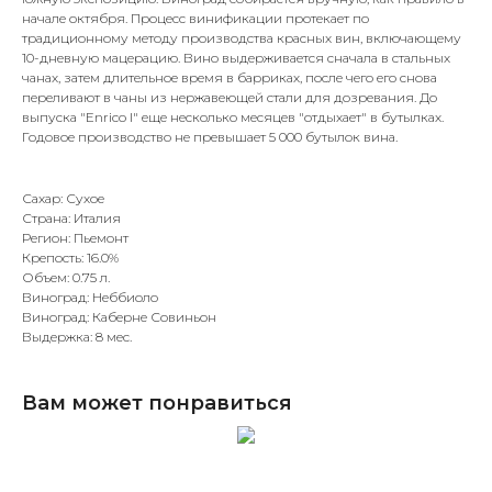
начале октября. Процесс винификации протекает по
традиционному методу производства красных вин, включающему
10-дневную мацерацию. Вино выдерживается сначала в стальных
чанах, затем длительное время в барриках, после чего его снова
переливают в чаны из нержавеющей стали для дозревания. До
выпуска "Enrico I" еще несколько месяцев "отдыхает" в бутылках.
Годовое производство не превышает 5 000 бутылок вина.
Сахар: Сухое
Страна: Италия
Регион: Пьемонт
Крепость: 16.0%
Объем: 0.75 л.
Виноград: Неббиоло
Виноград: Каберне Совиньон
Выдержка: 8 мес.
Вам может понравиться