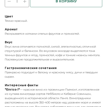
В КОРЗИНУ
Цвет
Темно-красный.
Аромат
Раскрывается нотками спелых фруктов и пряностей.
Вкус
Вкус вина отличается полнотой, силой, элегантностью, отличной
структурой и балансом. Во вкусовом аккорде выделяются тона
темных фруктов и ягод, пряностей, кофе и тонкие нюансы ментола.
Послевкусие продолжительное и выразительное.
Гастрономические сочетания
Прекрасно подходит к белому и красному мясу, дичи и твердым
сырам.
Интересные факты
"Enrico I"
— красное вино из провинции Пьемонт, изготовленное
из купажа винограда сортов Неббиоло и Каберне Совиньон,
выращенного в исторической области Ланге. Виноградники
расположены на высоте 350-400 метров над уровнем моря и имеют
южную экспозицию. Виноград собирается вручную, как правило в