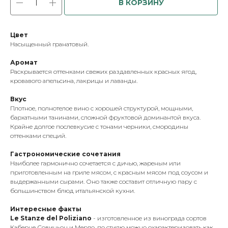
В КОРЗИНУ
Цвет
Насыщенный гранатовый.
Аромат
Раскрывается оттенками свежих раздавленных красных ягод,
кровавого апельсина, лакрицы и лаванды.
Вкус
Плотное, полнотелое вино с хорошей структурой, мощными,
бархатными танинами, сложной фруктовой доминантой вкуса.
Крайне долгое послевкусие с тонами черники, смородины
оттенками специй.
Гастрономические сочетания
Наиболее гармонично сочетается с дичью, жареным или
приготовленным на гриле мясом, с красным мясом под соусом и
выдержанными сырами. Оно также составит отличную пару с
большинством блюд итальянской кухни.
Интересные факты
Le Stanze del Poliziano
- изготовленное из винограда сортов
Каберне Совиньон и Мерло, по стилю можно охарактеризовать как