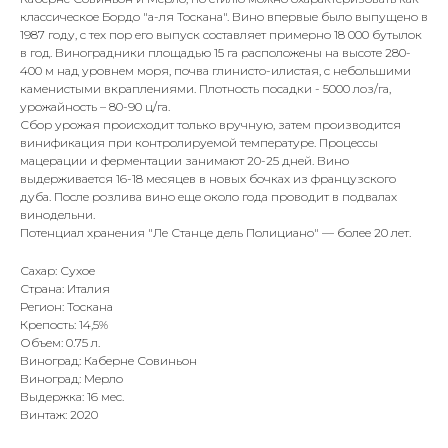
классическое Бордо "а-ля Тоскана". Вино впервые было выпущено в
1987 году, с тех пор его выпуск составляет примерно 18 000 бутылок
в год. Виноградники площадью 15 га расположены на высоте 280-
400 м над уровнем моря, почва глинисто-илистая, с небольшими
каменистыми вкраплениями. Плотность посадки - 5000 лоз/га,
урожайность – 80-90 ц/га.
Сбор урожая происходит только вручную, затем производится
винификация при контролируемой температуре. Процессы
мацерации и ферментации занимают 20-25 дней. Вино
выдерживается 16-18 месяцев в новых бочках из французского
дуба. После розлива вино еще около года проводит в подвалах
винодельни.
Потенциал хранения "Ле Станце дель Полициано" — более 20 лет.
Сахар: Сухое
Страна: Италия
Регион: Тоскана
Крепость: 14,5%
Объем: 0.75 л.
Виноград: Каберне Совиньон
Виноград: Мерло
Выдержка: 16 мес.
Винтаж: 2020