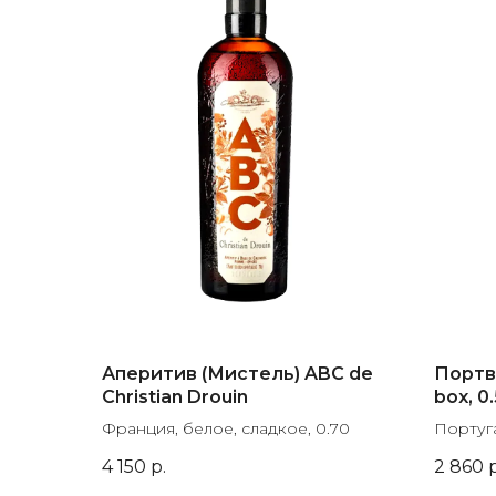
Аперитив (Мистель) ABC de
Портве
Christian Drouin
box, 0.
Франция, белое, сладкое, 0.70
Португа
4 150
р.
2 860
р