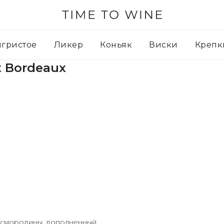
игристое
Ликер
Коньяк
Виски
Крепк
 Bordeaux
й смородины, дополненный