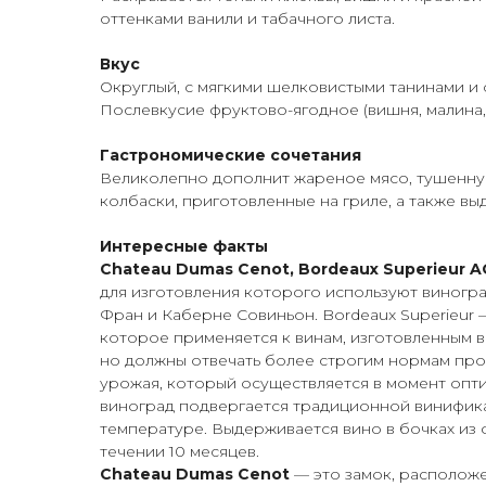
оттенками ванили и табачного листа.
Вкус
Округлый, с мягкими шелковистыми танинами и
Послевкусие фруктово-ягодное (вишня, малина, 
Гастрономические сочетания
Великолепно дополнит жареное мясо, тушенну
колбаски, приготовленные на гриле, а также в
Интересные факты
Chateau Dumas Cenot, Bordeaux Superieur 
для изготовления которого используют виногр
Фран и Каберне Совиньон. Bordeaux Superieur 
которое применяется к винам, изготовленным в
но должны отвечать более строгим нормам про
урожая, который осуществляется в момент опти
виноград подвергается традиционной винифи
температуре. Выдерживается вино в бочках из 
течении 10 месяцев.
Chateau Dumas Cenot
— это замок, расположе