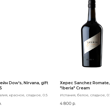
йн Dow's, Nirvana, gift
Херес Sanchez Romate,
5
"Iberia" Cream
лия, красное, сладкое, 0.5
Испания, белое, сладкое, 0.
.
4 800
р.