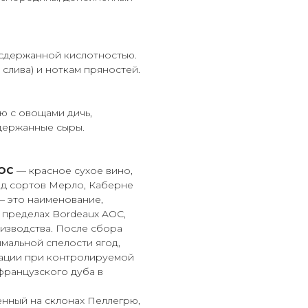
 сдержанной кислотностью.
слива) и ноткам пряностей.
ю с овощами дичь,
ыдержанные сыры.
AOC
— красное сухое вино,
ад сортов Мерло, Каберне
— это наименование,
 пределах Bordeaux AOC,
изводства. После сбора
мальной спелости ягод,
кации при контролируемой
французского дуба в
нный на склонах Пеллегрю,