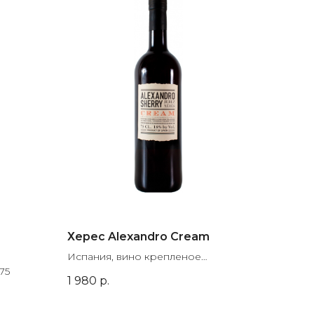
Херес Alexandro Cream
Испания, вино крепленое
75
марочное, сладкое, 0.75
1 980
р.