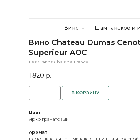
Вино
Шампанское и 
Вино Chateau Dumas Cenot
Superieur AOC
Les Grands Chais de France
1 820
р.
В КОРЗИНУ
Цвет
Ярко гранатовый.
Аромат
Раскрывается тонами клюквы, вишни и красно