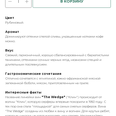
В КОРЗИНУ
Цвет
Рубиновый.
Аромат
Доминируют оттенки спелой сливы, украшенные нотками кофе
мокко.
Вкус
Свежий, гармоничный, хорошо сбалансированный с бархатистыми
танинами, оттенками сочных черных ягод, нюансами специй и
длительным послевкусием.
Гастрономические сочетания
Отлично сочетается с ягнятиной, южно-африканской мясной
запеканкой боботи, мясом, приготовленным на гриле.
Интересные факты
Название линейки вин
"The Wedge"
("Клин") происходит от
волны "Клин", которую серферы впервые покорили в 1950 году. С
тех пор она стала "площадкой" для самых смелых серферов. Вина
"The Wedge" созданы из любви к вину и волнам. Для крутых ребят,
которые никогда не хотят взрослеть или стареть. Наслаждайтесь