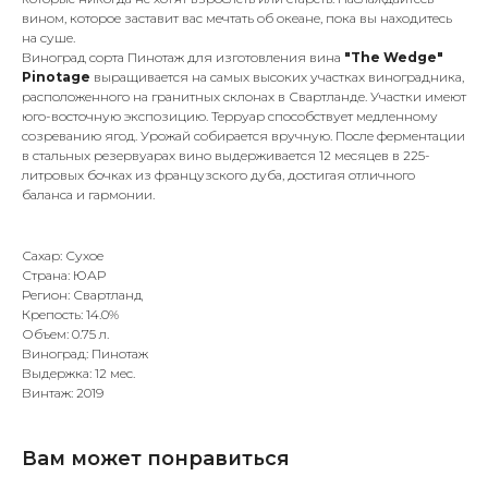
вином, которое заставит вас мечтать об океане, пока вы находитесь
на суше.
Виноград сорта Пинотаж для изготовления вина
"The Wedge"
Pinotage
выращивается на самых высоких участках виноградника,
расположенного на гранитных склонах в Свартланде. Участки имеют
юго-восточную экспозицию. Терруар способствует медленному
созреванию ягод. Урожай собирается вручную. После ферментации
в стальных резервуарах вино выдерживается 12 месяцев в 225-
литровых бочках из французского дуба, достигая отличного
баланса и гармонии.
Сахар: Сухое
Страна: ЮАР
Регион: Свартланд
Крепость: 14.0%
Объем: 0.75 л.
Виноград: Пинотаж
Выдержка: 12 мес.
Винтаж: 2019
Вам может понравиться