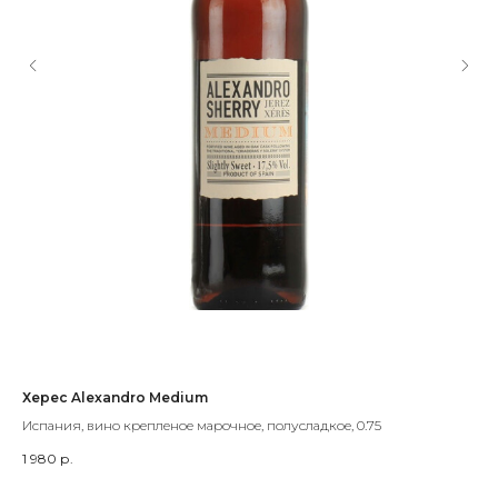
Херес Alexandro Medium
Хе
Испания, вино крепленое марочное, полусладкое, 0.75
Исп
1 980
р.
3 