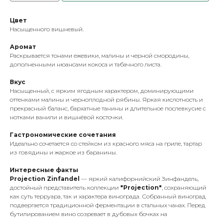
Цвет
Насыщенного вишневый.
Аромат
Раскрывается тонами ежевики, малины и черной смородины,
дополненными нюансами кокоса и табачного листа.
Вкус
Насыщенный, с ярким ягодным характером, доминирующими
оттенками малины и черноплодной рябины. Яркая кислотность и
прекрасный баланс, бархатные танины и длительное послевкусие с
нотками ванили и вишнёвой косточки.
Гастрономические сочетания
Идеально сочетается со стейком из красного мяса на гриле, тартар
из говядины и жаркое из баранины.
Интересные факты
Projection Zinfandel
— яркий калифорнийский Зинфандель,
достойный представитель коллекции
"Projection"
, сохраняющий
как суть терруара, так и характера винограда. Собранный виноград
подвергается традиционной ферментации в стальных чанах. Перед
бутилированием вино созревает в дубовых бочках на