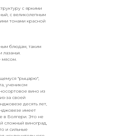
труктуру с яркими
ный, с великолепным
щими тонами красной
ным блюдам, таким
 лазанья.
 мясом.
щемуся "рыцарю",
та, учеником
оносортовое вино из
из-за своей
нджовезе десять лет,
анджовезе имеет
 в Болгери. Это не
ый сложный виноград,
то и сильные
ад исключительного