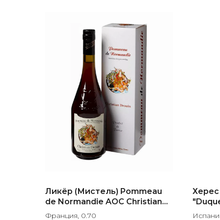
Ликёр (Мистель) Pommeau
Херес
de Normandie AOC Christian
"Duqu
Drouin, gift box
Франция, 0.70
Испания