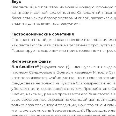
Вкус
Элегантный, но при этом имеющий мощную, прочную с
танинами и сочной кислотностью. Он сложный, пикант
балансом между благородством и силой, захватываю
вишни и длительным послевкусием.
Гастрономические сочетания
Прекрасно подойдет к классическим итальянским мяс
как паста Болоньезе, стейк из телятины с прошутто или
Гармонирует с жареным или приготовленным на гриле
Интересные факты
"Lo Scudiere"
("Оруженосец") — дань уважения выдаю
пионеру Санджовезе в Болгери, кавалеру Микеле Сат
которого является Фабио Мотта. Но он сделал это м
Санджовезе не только из чувства благодарности, но и 
убежденности, созревшей с опытом. Проработав с Са
Фабио, наконец, решил произвести его "в чистоте". С
свое собственное выражение большой ценности, даже
только лоза тосканской традиции, но и это еще и сам
и в то же время самый захватывающий. Прохладное ле
перепады температур позволяют производить виногр