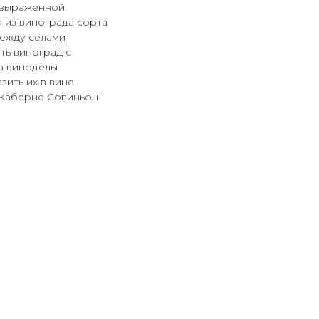
 выраженной
 из винограда сорта
между селами
ть виноград с
а виноделы
ить их в вине.
 Каберне Совиньон