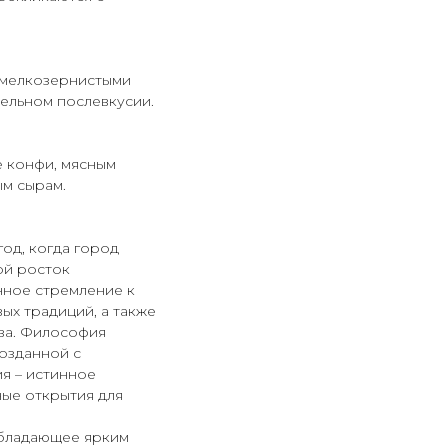
 мелкозернистыми
тельном послевкусии.
е конфи, мясным
ым сырам.
год, когда город
ой росток
нное стремление к
х традиций, а также
ва. Философия
созданной с
ия – истинное
ые открытия для
обладающее ярким