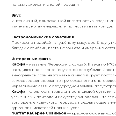
нотами лакрицы и спелой черешни.
Вкус
Интенсивный, с выраженной кислотностью, средними
танинами, нотами черешни и пряностей в мягком, дли
Гастрономические сочетания
Прекрасно подойдёт к тушёному мясу, ростбифу, утк
блюдам с грибами, пасте Болоньезе и умеренно остр
Интересные факты
Каффа
– название Феодосии с конца XIII века по 1475 
находился под властью Генуэзской республики. Золот
виноградной лозы на этикетке символизирует постоя
самосовершенствованию при сохранении многовековы
неразрывную связь с плодородной землей полуостро
Каффа
– сложность и изысканность каждой бутылки, 
уважением к природе и искусству виноделия. Эта сер
воплощение крымского терруара, предлагающее винн
гурманов и искателей новых вкусов.
"Kaffa" Каберне Совиньон
— красное сухое вино, 