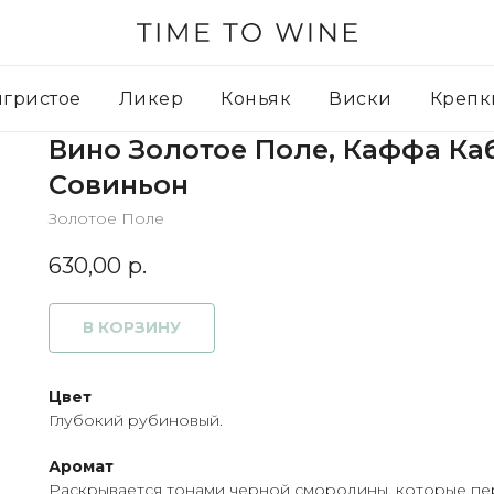
игристое
Ликер
Коньяк
Виски
Крепк
Вино Золотое Поле, Каффа Ка
Совиньон
Золотое Поле
630,00
р.
В КОРЗИНУ
Цвет
Глубокий рубиновый.
Аромат
Раскрывается тонами черной смородины, которые пе