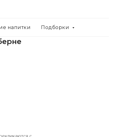
ие напитки
Подборки
берне
рекликаются с