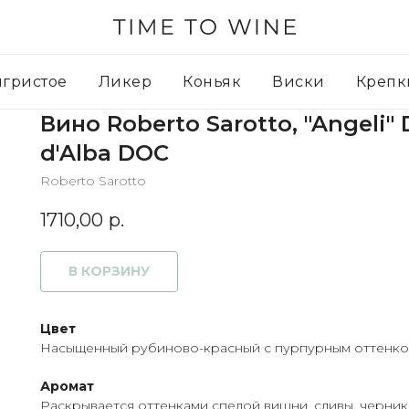
игристое
Ликер
Коньяк
Виски
Крепк
Вино Roberto Sarotto, "Angeli" 
d'Alba DOC
Roberto Sarotto
1710,00
р.
В КОРЗИНУ
Цвет
Насыщенный рубиново-красный с пурпурным оттенко
Аромат
Раскрывается оттенками спелой вишни, сливы, черники