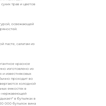
сухих трав и цветов
стурой, освежающей
пряностей.
й пасте, салатам из
егантное красное
ино изготовлено из
х и известняковых
бычно проходит во
двергаются холодной
ных емкостях в
из нержавеющей
дыхает" в бутылках в
20 000 бутылок вина