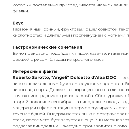
которым постепенно присоединяются нюансы ванили, 
фиалки.
Вкус
Гармоничный, сочный, фруктовый с шелковистой тек
кислотностью и длительным послевкусием с нотками 
Гастрономические сочетания
Вино прекрасно подойдет к пицце, лазанье, итальянско
овощей с рисом, блюдам из красного мяса.
Интересные факты
Roberto Sarotto, "Angeli" Dolcetto d'Alba DOC
— эл
вино с великолепным букетом фруктовых ароматов. В
винограда сорта Дольчетто, выращенного на глинисты
почвах виноградников региона Альба. Сбор урожая о
второй половине сентября. На винодельне плоды по
мацерации и ферментации в терморегулируемых сталь
течение 6 дней. Выдерживается вино в резервуарах 
стали, после чего бутилируется и еще 8-10 месяцев "от
подвалах винодельни. Ежегодно производится около 