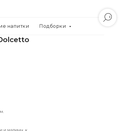
ие напитки
Подборки
Dolcetto
м.
 и малины, к