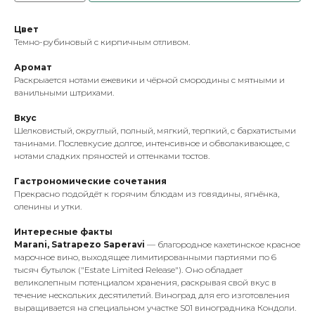
Цвет
Темно-рубиновый с кирпичным отливом.
Аромат
Раскрыается нотами ежевики и чёрной смородины с мятными и
ванильными штрихами.
Вкус
Шелковистый, округлый, полный, мягкий, терпкий, с бархатистыми
танинами. Послевкусие долгое, интенсивное и обволакивающее, с
нотами сладких пряностей и оттенками тостов.
Гастрономические сочетания
Прекрасно подойдёт к горячим блюдам из говядины, ягнёнка,
оленины и утки.
Интересные факты
Marani, Satrapezo Saperavi
— благородное кахетинское красное
марочное вино, выходящее лимитированными партиями по 6
тысяч бутылок ("Estate Limited Release"). Оно обладает
великолепным потенциалом хранения, раскрывая свой вкус в
течение нескольких десятилетий. Виноград для его изготовления
выращивается на специальном участке S01 виноградника Кондоли.