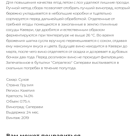
Для повышения качества ягод летом с лоз удаляют лишние грозди.
Ручной метод сбора позволяет отобрать лучший виноград, который
бережно укладывается в небольшие коробки и тщательно
сортируется перед дальнейшей обработкой. Отделенные от
гребней ягоды помещаются в закопанные в землю глиняные
сосуды Квеври, где дробятся и естественным образом
ферментируются при температуре не выше 26 °С. Во время
брожения шапка сусла вручную перемешивается с соком, отдавая
ему максимум вкуса и цвета. Будущее вино находится в Квеври до
марта, после чего вино отделяется от осадка и дозревает в дубовых
бочках два года. Перед розливом вино не проходит фильтрацию.
Запечатанное в бутылки "Сатрапезо" Саперави выстаивается в
скальных погребах в течение полугода.
Сахар: Сухое
Страна: Грузия
Регион: Кахетия
Крепость: 14.0%
Объем: 0.75 л.
Виноград: Саперави
Выдержка: 24 мес.
Винтаж: 2019