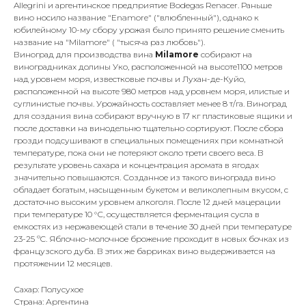
Allegrini и аргентинское предприятие Bodegas Renacer. Раньше
вино носило название "Enamore" ("влюбленный"), однако к
юбилейному 10-му сбору урожая было принято решение сменить
название на "Milamore" ( "тысяча раз любовь").
Виноград для производства вина
Milamore
собирают на
виноградниках долины Уко, расположенной на высоте1100 метров
над уровнем моря, известковые почвы и Лухан-де-Куйо,
расположенной на высоте 980 метров над уровнем моря, илистые и
суглинистые почвы. Урожайность составляет менее 8 т/га. Виноград
для создания вина собирают вручную в 17 кг пластиковые ящики и
после доставки на винодельню тщательно сортируют. После сбора
грозди подсушивают в специальных помещениях при комнатной
температуре, пока они не потеряют около трети своего веса. В
результате уровень сахара и концентрация аромата в ягодах
значительно повышаются. Созданное из такого винограда вино
обладает богатым, насыщенным букетом и великолепным вкусом, с
достаточно высоким уровнем алкоголя. После 12 дней мацерации
при температуре 10 °С, осуществляется ферментация сусла в
емкостях из нержавеющей стали в течение 30 дней при температуре
23-25 ºC. Яблочно-молочное брожение проходит в новых бочках из
французского дуба. В этих же барриках вино выдерживается на
протяжении 12 месяцев.
Сахар: Полусухое
Страна: Аргентина