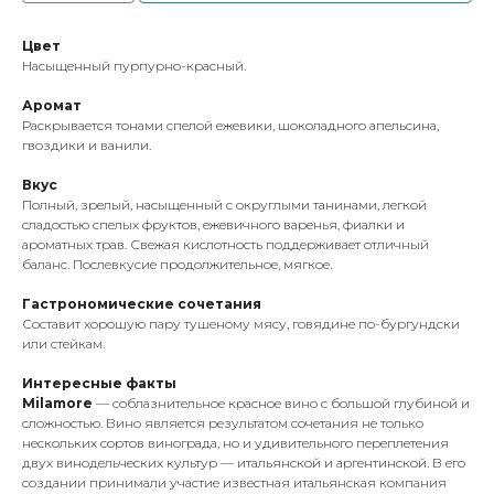
Цвет
Насыщенный пурпурно-красный.
Аромат
Раскрывается тонами спелой ежевики, шоколадного апельсина,
гвоздики и ванили.
Вкус
Полный, зрелый, насыщенный с округлыми танинами, легкой
сладостью спелых фруктов, ежевичного варенья, фиалки и
ароматных трав. Свежая кислотность поддерживает отличный
баланс. Послевкусие продолжительное, мягкое.
Гастрономические сочетания
Составит хорошую пару тушеному мясу, говядине по-бургундски
или стейкам.
Интересные факты
Milamore
— соблазнительное красное вино с большой глубиной и
сложностью. Вино является результатом сочетания не только
нескольких сортов винограда, но и удивительного переплетения
двух винодельческих культур — итальянской и аргентинской. В его
создании принимали участие известная итальянская компания