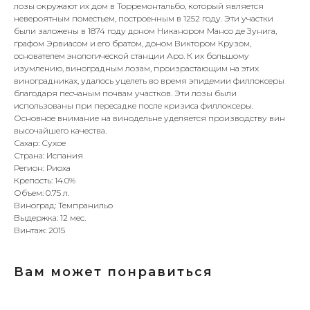
лозы окружают их дом в Торремонтальбо, который является
невероятным поместьем, построенным в 1252 году. Эти участки
были заложены в 1874 году доном Никанором Мансо де Зунига,
графом Эрвиасом и его братом, доном Виктором Крузом,
основателем энологической станции Аро. К их большому
изумлению, виноградным лозам, произрастающим на этих
виноградниках, удалось уцелеть во время эпидемии филлоксеры
благодаря песчаным почвам участков. Эти лозы были
использованы при пересадке после кризиса филлоксеры.
Основное внимание на винодельне уделяется производству вин
высочайшего качества.
Сахар: Сухое
Страна: Испания
Регион: Риоха
Крепость: 14.0%
Объем: 0.75 л.
Виноград: Темпранильо
Выдержка: 12 мес.
Винтаж: 2015
Вам может понравиться