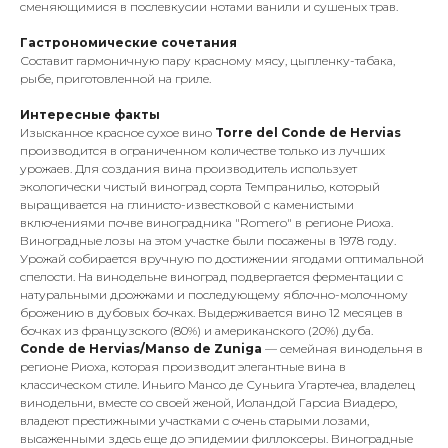
сменяющимися в послевкусии нотами ванили и сушеных трав.
Гастрономические сочетания
Составит гармоничную пару красному мясу, цыпленку-табака,
рыбе, приготовленной на гриле.
Интересные факты
Изысканное красное сухое вино
Torre del Conde de Hervias
производится в ограниченном количестве только из лучших
урожаев. Для создания вина производитель использует
экологически чистый виноград сорта Темпранильо, который
выращивается на глинисто-известковой с каменистыми
включениями почве виноградника "Romero" в регионе Риоха.
Виноградные лозы на этом участке были посажены в 1978 году.
Урожай собирается вручную по достижении ягодами оптимальной
спелости. На винодельне виноград подвергается ферментации с
натуральными дрожжами и последующему яблочно-молочному
брожению в дубовых бочках. Выдерживается вино 12 месяцев в
бочках из французского (80%) и американского (20%) дуба.
Conde de Hervias/Manso de Zuniga
— семейная винодельня в
регионе Риоха, которая производит элегантные вина в
классическом стиле. Иньиго Мансо де Суньига Угартечеа, владелец
винодельни, вместе со своей женой, Иоландой Гарсиа Виадеро,
владеют престижными участками с очень старыми лозами,
высаженными здесь еще до эпидемии филлоксеры. Виноградные