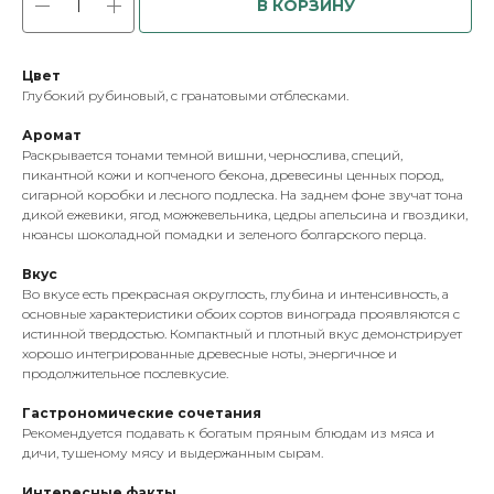
В КОРЗИНУ
Цвет
Глубокий рубиновый, с гранатовыми отблесками.
Аромат
Раскрывается тонами темной вишни, чернослива, специй,
пикантной кожи и копченого бекона, древесины ценных пород,
сигарной коробки и лесного подлеска. На заднем фоне звучат тона
дикой ежевики, ягод можжевельника, цедры апельсина и гвоздики,
нюансы шоколадной помадки и зеленого болгарского перца.
Вкус
Во вкусе есть прекрасная округлость, глубина и интенсивность, а
основные характеристики обоих сортов винограда проявляются с
истинной твердостью. Компактный и плотный вкус демонстрирует
хорошо интегрированные древесные ноты, энергичное и
продолжительное послевкусие.
Гастрономические сочетания
Рекомендуется подавать к богатым пряным блюдам из мяса и
дичи, тушеному мясу и выдержанным сырам.
Интересные факты