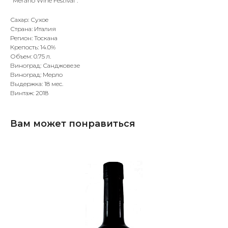
"Merano Wine Festival".
Сахар: Сухое
Страна: Италия
Регион: Тоскана
Крепость: 14.0%
Объем: 0.75 л.
Виноград: Санджовезе
Виноград: Мерло
Выдержка: 18 мес.
Винтаж: 2018
Вам может понравиться