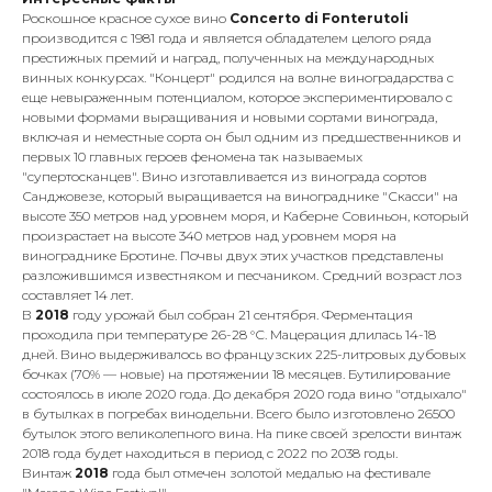
Роскошное красное сухое вино
Concerto di Fonterutoli
производится с 1981 года и является обладателем целого ряда
престижных премий и наград, полученных на международных
винных конкурсах. "Концерт" родился на волне виноградарства с
еще невыраженным потенциалом, которое экспериментировало с
новыми формами выращивания и новыми сортами винограда,
включая и неместные сорта он был одним из предшественников и
первых 10 главных героев феномена так называемых
"супертосканцев". Вино изготавливается из винограда сортов
Санджовезе, который выращивается на винограднике "Скасси" на
высоте 350 метров над уровнем моря, и Каберне Совиньон, который
произрастает на высоте 340 метров над уровнем моря на
винограднике Бротине. Почвы двух этих участков представлены
разложившимся известняком и песчаником. Средний возраст лоз
составляет 14 лет.
В
2018
году урожай был собран 21 сентября. Ферментация
проходила при температуре 26-28 °С. Мацерация длилась 14-18
дней. Вино выдерживалось во французских 225-литровых дубовых
бочках (70% — новые) на протяжении 18 месяцев. Бутилирование
состоялось в июле 2020 года. До декабря 2020 года вино "отдыхало"
в бутылках в погребах винодельни. Всего было изготовлено 26500
бутылок этого великолепного вина. На пике своей зрелости винтаж
2018 года будет находиться в период с 2022 по 2038 годы.
Винтаж
2018
года был отмечен золотой медалью на фестивале