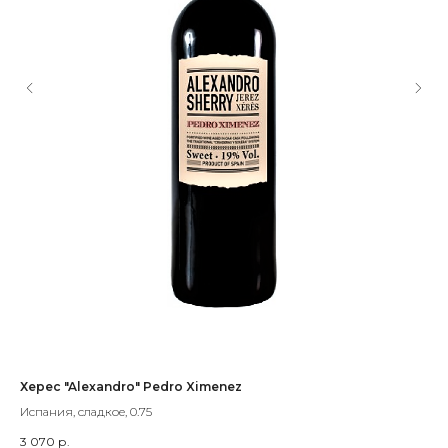
Херес "Alexandro" Pedro Ximenez
По
Po
Испания, сладкое, 0.75
Пор
3 070
р.