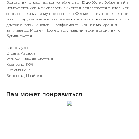
Возраст виноградных лоз колеблется от 10 до 30 лет. Собранный в
момент оптимальной спелости виноград подвергается тщательной
сортировке и мягкому прессованию. Ферментация протекает при
контролируемой температуре в емкостях из нержавеющей стали и
длится около 2-х недель. Постферментационная мацерация
занимает до 14 дней. После стабилизации и фильтрации вино
бутилируется.
Сахар: Сухое
Страна: Австрия
Регион: Нижняя Австрия
Крепость: 13.0%
Объем: 0.75 л.
Виноград: Цвайгельт
Вам может понравиться