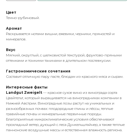
Цвет
Темно-рубиновый.
Аромат
Раскрывается нотами вишни, ежевики, черники, пряностей и
минералов.
Вкус
Мягкий, округлый, с шелковистой текстурой, фруктово-пряными
оттенками и тонкими танинами в длительном послевкусии.
Гастрономические сочетания
Составит отличную пару пасте, блюдам из красного мяса и сырам.
Интересные факты
Landgut Zweigelt
— красное сухое вино из винограда сорта
Цвайгельт, который выращивается на виноградниках компании в
Нижней Австрии. Виноградные лозы растут на уникальных и
разнообразных почвах: плодородные глины и лёссы, теплые
гравийные почвы и минеральные первичные породы.
Благоприятные микроклиматические условия обеспечивают
прохладный ветер, дующий с леса Дункельштайнер, а также теплые
паннонские воздушные массы и естественная влажность региона.