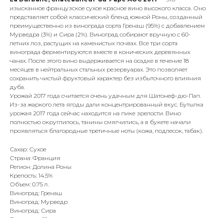
изысканное французское сухое красное вино высокого класса. Оно
представляет собой классический бленд южной Роны, созданный
преимущественно из винограда сорта Гренаш (95%) с добавлением
Мурведра (3%) и Сира (2%). Виноград собирают вручную с 60-
летних лоз, растущих на каменистых почвах. Все три сорта
винограда ферментируются вместе в конических деревянных
чанах. После этого вино выдерживается на осадке в течение 18
месяцев в нейтральных стальных резервуарах. Это позволяет
сохранить чистый фруктовый характер без избыточного влияния
дуба.
Урожай 2017 года считается очень удачным для Шатонеф-дю-Пап.
Из-за жаркого лета ягоды дали концентрированный вкус. Бутылка
урожая 2017 года сейчас находится на пике зрелости. Вино
полностью округлилось, танины смягчились, а в букете начали
проявляться благородные третичные ноты (кожа, подлесок, табак).
Сахар: Сухое
Страна: Франция
Регион: Долина Роны
Крепость: 14.5%
Объем: 0.75 л.
Виноград: Гренаш
Виноград: Мурведр
Виноград: Сира