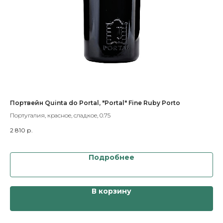
Портвейн Quinta do Portal, "Portal" Fine Ruby Porto
По
Португалия, красное, сладкое, 0.75
Пор
2 810
р.
3 9
Подробнее
В корзину