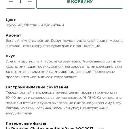
В КОРЗИНУ
Цвет
Глубокий, блестящий рубиновый.
Аромат
Богатый и многослойный. Доминируют ноты спелой вишни Морель,
ежевики, черных фруктов, сухих трав и пряных специй.
Вкус
Элегантный, плотный и сбалансированный. Раскрывается сочными
красными ягодами, с аккуратно интегрированными шелковистыми
танинами,с легкими оттенками лакрицы и специй. Послевкусие
продолжительное, мягкое и согревающее.
Гастрономические сочетания
Перед подачей вино рекомендуется декантировать примерно за
30–40 минут и сервировать при температуре 16–18 °C. Оно идеально
подходит к:стейкам сухого вызревания и жареному красному мясу,
блюдам из дичи (оленина, кабан или утке) и выдержанным
твердым сырам.
Интересные факты
La Durbane, Chateauneuf-du-Pape AOC 2017
— это