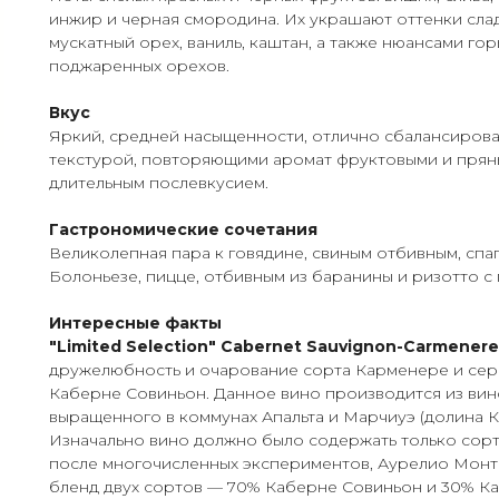
инжир и черная смородина. Их украшают оттенки слад
мускатный орех, ваниль, каштан, а также нюансами го
поджаренных орехов.
Вкус
Яркий, средней насыщенности, отлично сбалансирова
текстурой, повторяющими аромат фруктовыми и прян
длительным послевкусием.
Гастрономические сочетания
Великолепная пара к говядине, свиным отбивным, спа
Болоньезе, пицце, отбивным из баранины и ризотто с 
Интересные факты
"Limited Selection" Cabernet Sauvignon-Carmenere
дружелюбность и очарование сорта Карменере и серь
Каберне Совиньон. Данное вино производится из вин
выращенного в коммунах Апальта и Марчиуэ (долина Ко
Изначально вино должно было содержать только сорт
после многочисленных экспериментов, Аурелио Монт
бленд двух сортов — 70% Каберне Совиньон и 30% К