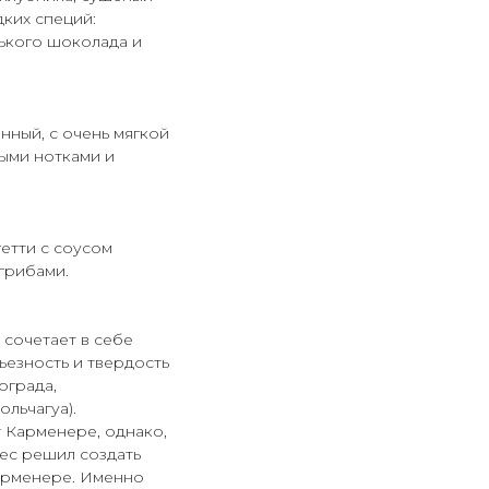
ких специй:
рького шоколада и
нный, с очень мягкой
ыми нотками и
гетти с соусом
грибами.
сочетает в себе
езность и твердость
ограда,
льчагуа).
 Карменере, однако,
ес решил создать
арменере. Именно