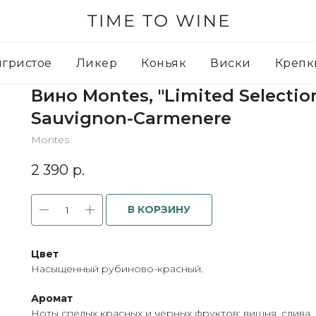
игристое
Ликер
Коньяк
Виски
Крепк
Вино Montes, "Limited Selectio
Sauvignon-Carmenere
Montes
2 390
р.
В КОРЗИНУ
Цвет
Насыщенный рубиново-красный.
Аромат
Ноты спелых красных и черных фруктов: вишня, слива,