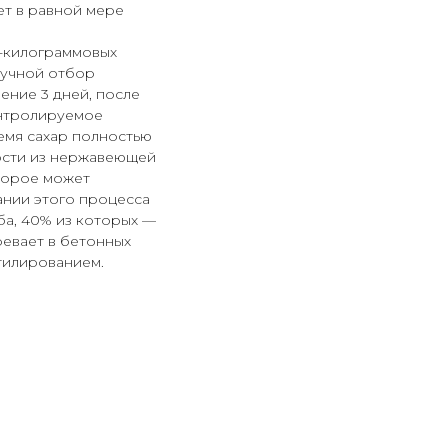
ет в равной мере
-килограммовых
ручной отбор
ение 3 дней, после
онтролируемое
ремя сахар полностью
кости из нержавеющей
торое может
ании этого процесса
ба, 40% из которых —
ревает в бетонных
тилированием.