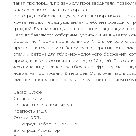
такая пропорция, по замыслу производителя, позволя
раскрыть потенциал этих сортов.
Виноград собирают вручную и транспортируют в 300
контейнерах. Перед удалением стеблей проводится 
гроздей. Лучшие ягоды подвергаются мацерации в теч
чего добавляются отборные дрожжи и начинается к
брожение. Ферментация занимает 7-10 дней, за это в
превращается в спирт. Затем сусло переливают в ем
стали и бетона для яблочно-молочного брожения, ко
проходить быстро или занимать до 20 дней. По оконч
47% вина выдерживается в бочках из французского ду
новые, на протяжении 8 месяцев. Остальная часть соз
емкостях перед окончательным купажированием и бу
Сахар: Сухое
Страна: Чили
Регион: Долина Кольчагуа
Крепость: 14.5%
Объем: 0.75 л.
Виноград: Каберне Совиньон
Виноград: Карменер