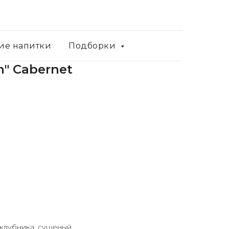
ие напитки
Подборки
n" Cabernet
 клубника, сушеный