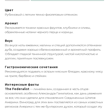
Цвет
Рубиновый с легким темно-фиолетовым оттенком.
Аромат
Раскрывается тонами красных фруктов, клубники и сливы,
обрамленные нотами черного перца и корицы.
Вкус
Во вкусе ноты ежевики, малины и специй дополняются оттенками
дуба, создавая хорошо сбалансированный и ароматный профиль.
Обладает гладкой танинной структурой, чистой кислотностью и
долгим, приятным послевкусием.
Гастрономические сочетания
Рекомендуется подавать к острым мясным блюдам, красному мясу
на гриле, барбекю и стейкам.
Интересные факты
The Federalist
—
линейка вин, созданная в честь отцов-
основателей, особенно Александра Гамильтона, как дань уважения
за все, что они сделали для становления Соединенных Штатов
Америки. Виноград для этих вин поставляется из самых известных
регионов Америки с тем же бунтарским духом, который создал эту