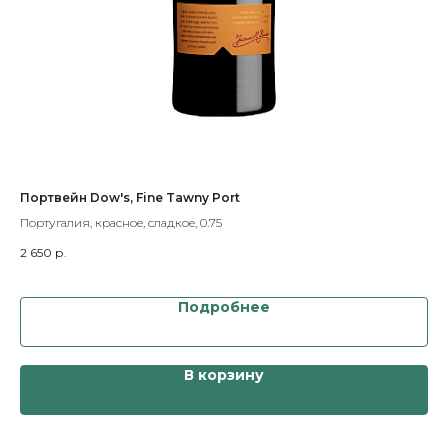
rt
Портвейн Dow's, Fine Tawny Port
Ап
Португалия, красное, сладкое, 0.75
Фра
2 650
р.
4 1
Подробнее
В корзину