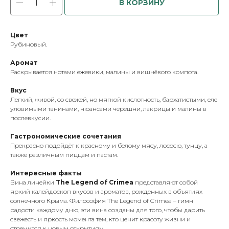
В КОРЗИНУ
Цвет
Рубиновый.
Аромат
Раскрывается нотами ежевики, малины и вишнёвого компота.
Вкус
Легкий, живой, со свежей, но мягкой кислотность, бархатистыми, еле
уловимыми танинами, нюансами черешни, лакрицы и малины в
послевкусии.
Гастрономические сочетания
Прекрасно подойдёт к красному и белому мясу, лососю, тунцу, а
также различным пиццам и пастам.
Интересные факты
Вина линейки
The Legend of Crimea
представляют собой
яркий калейдоскоп вкусов и ароматов, рожденных в объятиях
солнечного Крыма. Философия The Legend of Crimea – гимн
радости каждому дню, эти вина созданы для того, чтобы дарить
свежесть и яркость момента тем, кто ценит красоту жизни и
стремится к новым открытиям.