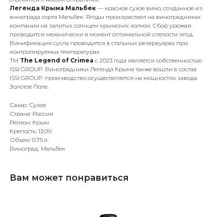
Легенда Крыма Мальбек
— красное сухое вино, созданное из
винограда сорта Мальбек. Ягоды произрастают на виноградниках
компании на залитых солнцем крымских холмах. Сбор урожая
проводится механически в момент оптимальной спелости ягод.
Винификация сусла проводится в стальных резервуарах при
контролируемых температурах.
ТМ
The Legend of Crimea
с 2023 года является собственностью
ISSI GROUP. Виноградники Легенда Крыма также вошли в состав
ISSI GROUP. производство осуществляется на мощностях завода
Золотое Поле.
Сахар: Сухое
Страна: Россия
Регион: Крым
Крепость: 13.0%
Объем: 0.75 л.
Виноград: Мальбек
Вам может понравиться