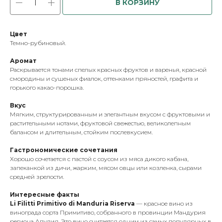
В КОРЗИНУ
Цвет
Темно-рубиновый.
Аромат
Раскрывается тонами спелых красных фруктов и варенья, красной
смородины и сушеных фиалок, оттенками пряностей, графита и
горького какао-порошка.
Вкус
Мягким, структурированным и элегантным вкусом с фруктовыми и
растительными нотами, фруктовой свежестью, великолепным
балансом и длительным, стойким послевкусием.
Гастрономические сочетания
Хорошо сочетается с пастой с соусом из мяса дикого кабана,
запеканкой из дичи, жарким, мясом овцы или козленка, сырами
средней зрелости.
Интересные факты
Li Filitti Primitivo di Manduria Riserva
— красное вино из
винограда сорта Примитиво, собранного в провинции Мандурия
региона Апулия. Это вино считается одним из самых популярных в