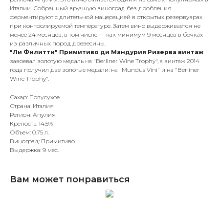
Италии. Собранный вручную виноград без дробления
ферментируют с длительной мацерацией в открытых резервуарах
при контролируемой температуре. Затем вино выдерживается не
менее 24 месяцев, в том числе — как минимум 9 месяцев в бочках
из различных пород древесины.
"Ли Филитти" Примитиво ди Мандурия Ризерва винтаж
завоевал золотую медаль на "Berliner Wine Trophy", а винтаж 2014
года получил две золотые медали: на "Mundus Vini" и на "Berliner
Wine Trophy".
Сахар: Полусухое
Страна: Италия
Регион: Апулия
Крепость: 14.5%
Объем: 0.75 л.
Виноград: Примитиво
Выдержка: 9 мес.
Вам может понравиться