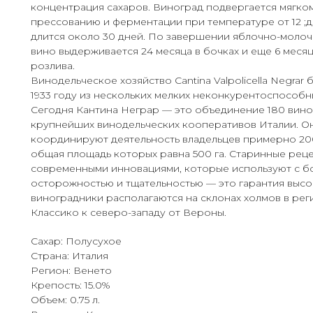
концентрация сахаров. Виноград подвергается мягко
прессованию и ферментации при температуре от 12 ;д
длится около 30 дней. По завершении яблочно-моло
вино выдерживается 24 месяца в бочках и еще 6 месяц
розлива.
Винодельческое хозяйство Cantina Valpolicella Negrar
1933 году из нескольких мелких неконкурентоспособн
Сегодня Кантина Неграр — это объединение 180 вино
крупнейших винодельческих кооперативов Италии. Он
координируют деятельность владельцев примерно 20
общая площадь которых равна 500 га. Старинные реце
современными инновациями, которые используют с 
осторожностью и тщательностью — это гарантия высок
виноградники располагаются на склонах холмов в ре
Классико к северо-западу от Вероны.
Сахар: Полусухое
Страна: Италия
Регион: Венето
Крепость: 15.0%
Объем: 0.75 л.