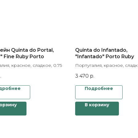
йн Quinta do Portal,
Quinta do Infantado,
l" Fine Ruby Porto
"Infantado" Porto Ruby
лия, красное, сладкое, 0.75
Португалия, красное, сладк
.
3 470
р.
дробнее
Подробнее
корзину
В корзину