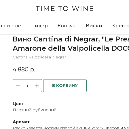
игристое
Ликер
Коньяк
Виски
Крепк
Вино Cantina di Negrar, "Le Pre
Amarone della Valpolicella DOC
Cantina Valpolicella Negrar
4 880
р.
В КОРЗИНУ
Цвет
Плотный рубиновый.
Аромат
Раскрывается нотами спелой вишни, сухих цветов и ч