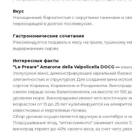
Вкус
Насыщенный, бархатистый с округлыми танинами и св
переходящей в долгое послевкусие.
Гастрономические сочетания
Рекомендуется подавать к мясу на гриле, тушеному мяс
выдержанным сырам.
Интересные факты
"Le Preare" Amarone della Valpolicella DOCG —
изыс
;полусухое вино, демонстрирующее идеальный балан
элегантностью и структурой. Для создания вина испо
сортов Корвина, Корвиноне и Рондинелла. Виноград
самом сердце зоны Вальполичелла, на высоте от 150 д
уровнем моря. Виноградники имеют юго-восточную э
возрастом от 15 до 25 лет культивируются на алеврито
известковых и мергелевых почвах.
Сбор урожая осуществляется вручную в сентябре и о
Подсушивание ягод, "аппассименто" занимает около 12
виноград теряет до 40% своего веса, за счет чего уве