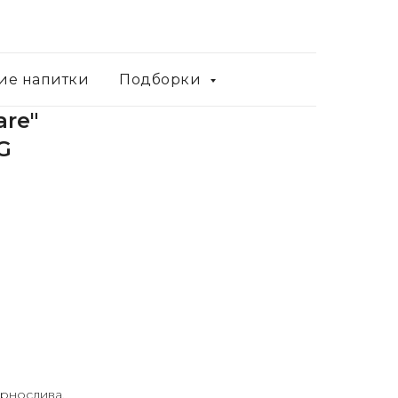
ие напитки
Подборки
are"
G
ернослива.