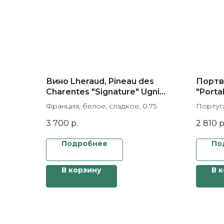
Вино Lheraud, Pineau des
Портве
Charentes "Signature" Ugni
"Porta
Blanc, gift box
Франция, белое, сладкое, 0.75
Португа
3 700
р.
2 810
р
Подробнее
По
В корзину
В 