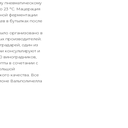
му пневматическому
о 23 °С. Мацерация
чной ферментации
ев в бутылках после
 было организовано в
ых производителей.
градарей, один из
и консультируют и
0 виноградников,
пты в сочетании с
большой
ого качества. Все
гионе Вальполичелла