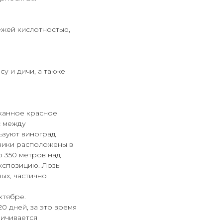
ежей кислотностью,
у и дичи, а также
канное красное
с между
льзуют виноград
ники расположены в
о 350 метров над
кспозицию. Лозы
вых, частично
ктябре.
0 дней, за это время
личивается