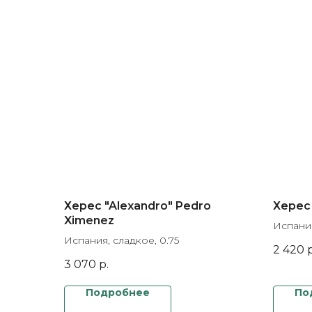
Херес "Alexandro" Pedro
Херес 
Ximenez
Испания
Испания, сладкое, 0.75
2 420
р
3 070
р.
Подробнее
По