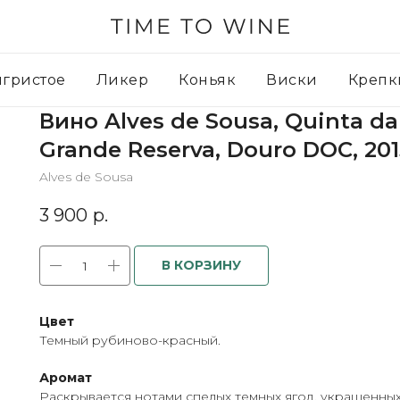
игристое
Ликер
Коньяк
Виски
Крепк
Вино Alves de Sousa, Quinta da
Grande Reserva, Douro DOC, 201
Alves de Sousa
3 900
р.
В КОРЗИНУ
Цвет
Темный рубиново-красный.
Аромат
Раскрывается нотами спелых темных ягод, украшенны