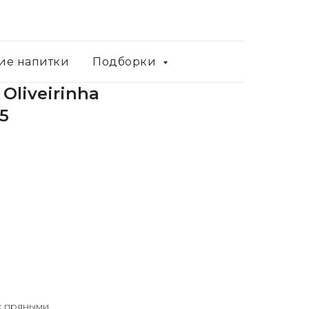
ие напитки
Подборки
 Oliveirinha
5
х пряными,