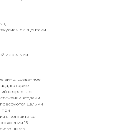
ью,
вкусием с акцентами
ой и зрелыми
е вино, созданное
рада, которые
ний возраст лоз
остижении ягодами
 прессуются целыми
я при
я в контакте со
ротяжении 15
тьего цикла