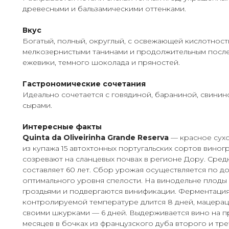
древесными и бальзамическими оттенками.
Вкус
Богатый, полный, округлый, с освежающей кислотност
мелкозернистыми танинами и продолжительным после
ежевики, темного шоколада и пряностей.
Гастрономические сочетания
Идеально сочетается с говядиной, бараниной, свинин
сырами.
Интересные факты
Quinta da Oliveirinha Grande Reserva
— красное сухо
из купажа 15 автохтонных португальских сортов виног
созревают на сланцевых почвах в регионе Дору. Сред
составляет 60 лет. Сбор урожая осуществляется по д
оптимального уровня спелости. На винодельне плоды
гроздьями и подвергаются винификации. Ферментаци
контролируемой температуре длится 8 дней, мацераци
своими шкурками — 6 дней. Выдерживается вино на п
месяцев в бочках из французского дуба второго и тре