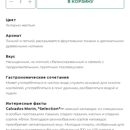
В КОРЗИНУ
Цвет
Янтарно-желтый.
Аромат
Тонкий и легкий, раскрывается фруктовыми тонами и деликатными
древесными нотками.
Вкус
Насыщенный, но мягкий, сбалансированный и свежий, с
продолжительным, приятным послевкусием.
Гастрономические сочетания
Может употребляться в чистом виде, служить основой для многих
коктейлей, употребляться в лонг дринках, разбавляться водой и
льдом.
Интересные факты
Calvados Morin, "Selection"—
нежный кальвадос из смешанных
в особых пропорциях горьких, сладко-горьких, кислых и сладких
сортов яблок. Благодаря разнообразию сортов кальвадос
приобретает неповторимый вкус. Молодые спирты, отобранные для
выдержки созревают в бочках объемом от 300 до 400 литров в