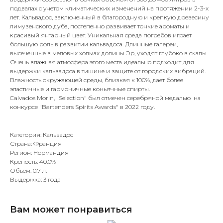
подвалах с учетом климатических изменений на протяжении 2-3-х
лет. Кальвадос, заключенный в благородную и крепкую древесину
лимузенского дуба, постепенно развивает тонкие ароматы и
красивый янтарный цвет. Уникальная среда погребов играет
большую роль в развитии кальвадоса. Длинные галереи,
высеченные в меловых холмах долины Эр, уходят глубоко в скалы.
Очень влажная атмосфера этого места идеально подходит для
выдержки кальвадоса в тишине и защите от городских вибраций.
Влажность окружающей среды, близкая к 100%, дает более
эластичные и гармоничные коньячные спирты.
Calvados Morin, "Selection" был отмечен
серебряной медалью
на
конкурсе "Bartenders Spirits Awards" в 2022 году.
Категория: Кальвадос
Страна: Франция
Регион: Нормандия
Крепость: 40.0%
Объем: 0.7 л.
Выдержка: 3 года
Вам может понравиться