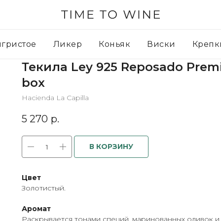
игристое
Ликер
Коньяк
Виски
Крепк
Текила Ley 925 Reposado Premi
box
Hacienda La Capilla
5 270
р.
В КОРЗИНУ
Цвет
Золотистый.
Аромат
Раскрывается тонами специй, маринованных оливок и 