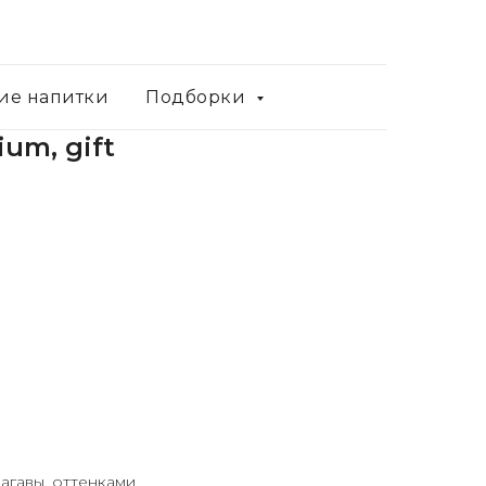
ие напитки
Подборки
um, gift
агавы, оттенками