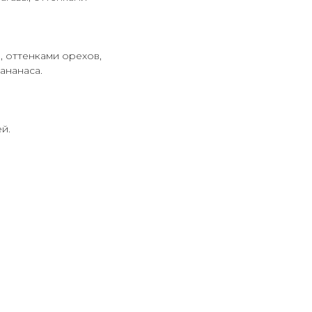
, оттенками орехов,
ананаса.
й.